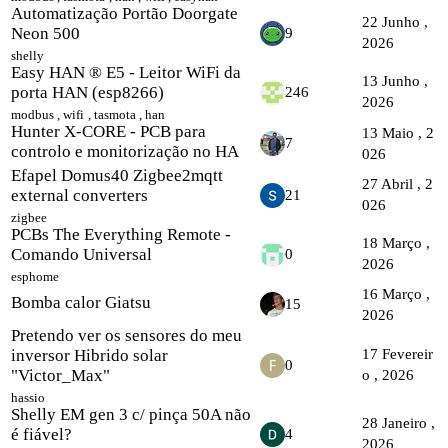
Automatização Portão Doorgate
22 Junho ,
Neon 500
9
2026
shelly
Easy HAN ® E5 - Leitor WiFi da
13 Junho ,
porta HAN (esp8266)
246
2026
modbus
,
wifi
,
tasmota
,
han
Hunter X-CORE - PCB para
13 Maio , 2
7
controlo e monitorização no HA
026
Efapel Domus40 Zigbee2mqtt
27 Abril , 2
external converters
21
026
zigbee
PCBs The Everything Remote -
18 Março ,
Comando Universal
0
2026
esphome
16 Março ,
Bomba calor Giatsu
15
2026
Pretendo ver os sensores do meu
inversor Hibrido solar
17 Fevereir
0
"Victor_Max"
o , 2026
hassio
Shelly EM gen 3 c/ pinça 50A não
28 Janeiro ,
é fiável?
4
2026