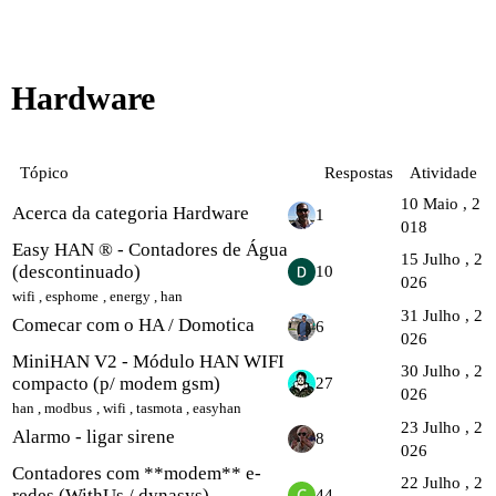
Hardware
Tópico
Respostas
Atividade
10 Maio , 2
Acerca da categoria Hardware
1
018
Easy HAN ® - Contadores de Água
15 Julho , 2
(descontinuado)
10
026
wifi
,
esphome
,
energy
,
han
31 Julho , 2
Comecar com o HA / Domotica
6
026
MiniHAN V2 - Módulo HAN WIFI
30 Julho , 2
compacto (p/ modem gsm)
27
026
han
,
modbus
,
wifi
,
tasmota
,
easyhan
23 Julho , 2
Alarmo - ligar sirene
8
026
Contadores com **modem** e-
22 Julho , 2
redes (WithUs / dynasys)
44