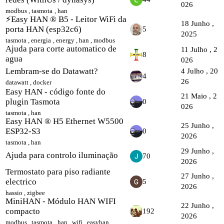
026
modbus
,
tasmota
,
han
⚡️Easy HAN ® B5 - Leitor WiFi da
18 Junho ,
porta HAN (esp32c6)
5
2025
tasmota
,
energia
,
energy
,
han
,
modbus
Ajuda para corte automatico de
11 Julho , 2
8
agua
026
Lembram-se do Datawatt?
4 Julho , 20
4
26
datawatt
,
docker
Easy HAN - código fonte do
21 Maio , 2
plugin Tasmota
0
026
tasmota
,
han
Easy HAN ® H5 Ethernet W5500
25 Junho ,
ESP32-S3
0
2026
tasmota
,
han
29 Junho ,
Ajuda para controlo iluminação
70
2026
Termostato para piso radiante
27 Junho ,
electrico
5
2026
hassio
,
zigbee
MiniHAN - Módulo HAN WIFI
22 Junho ,
compacto
192
2026
modbus
,
tasmota
,
han
,
wifi
,
easyhan