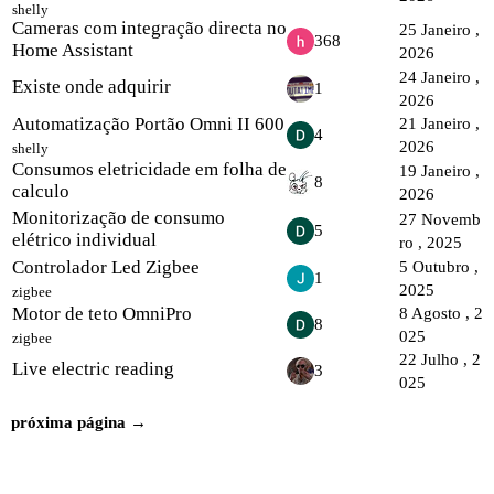
shelly
Cameras com integração directa no
25 Janeiro ,
368
Home Assistant
2026
24 Janeiro ,
Existe onde adquirir
1
2026
Automatização Portão Omni II 600
21 Janeiro ,
4
2026
shelly
Consumos eletricidade em folha de
19 Janeiro ,
8
calculo
2026
Monitorização de consumo
27 Novemb
5
elétrico individual
ro , 2025
Controlador Led Zigbee
5 Outubro ,
1
2025
zigbee
Motor de teto OmniPro
8 Agosto , 2
8
025
zigbee
22 Julho , 2
Live electric reading
3
025
próxima página →