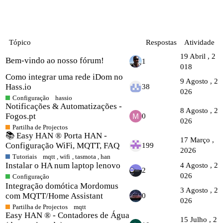
Tópico
Respostas
Atividade
19 Abril , 2
Bem-vindo ao nosso fórum!
1
018
Como integrar uma rede iDom no
9 Agosto , 2
Hass.io
38
026
Configuração
hassio
Notificações & Automatizações -
8 Agosto , 2
Fogos.pt
0
026
Partilha de Projectos
📚 Easy HAN ® Porta HAN -
17 Março ,
Configuração WiFi, MQTT, FAQ
199
2026
Tutoriais
mqtt
,
wifi
,
tasmota
,
han
Instalar o HA num laptop lenovo
4 Agosto , 2
2
026
Configuração
Integração domótica Mordomus
3 Agosto , 2
com MQTT/Home Assistant
0
026
Partilha de Projectos
mqtt
Easy HAN ® - Contadores de Água
15 Julho , 2