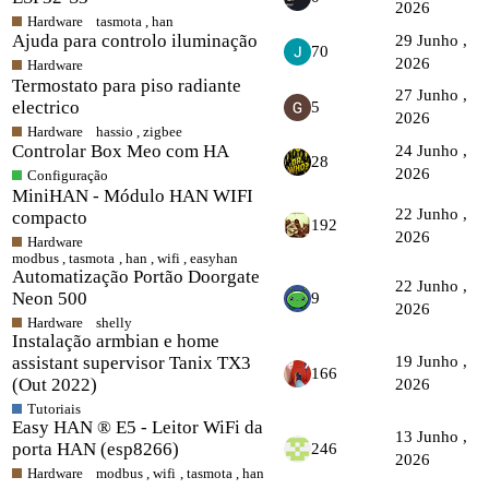
2026
Hardware
tasmota
,
han
Ajuda para controlo iluminação
29 Junho ,
70
2026
Hardware
Termostato para piso radiante
27 Junho ,
electrico
5
2026
Hardware
hassio
,
zigbee
Controlar Box Meo com HA
24 Junho ,
28
2026
Configuração
MiniHAN - Módulo HAN WIFI
22 Junho ,
compacto
192
2026
Hardware
modbus
,
tasmota
,
han
,
wifi
,
easyhan
Automatização Portão Doorgate
22 Junho ,
Neon 500
9
2026
Hardware
shelly
Instalação armbian e home
assistant supervisor Tanix TX3
19 Junho ,
166
(Out 2022)
2026
Tutoriais
Easy HAN ® E5 - Leitor WiFi da
13 Junho ,
porta HAN (esp8266)
246
2026
Hardware
modbus
,
wifi
,
tasmota
,
han