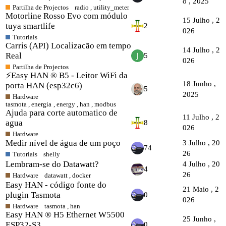
o , 2025
Partilha de Projectos
radio
,
utility_meter
Motorline Rosso Evo com módulo
15 Julho , 2
tuya smartlife
2
026
Tutoriais
Carris (API) Localizacão em tempo
14 Julho , 2
Real
5
026
Partilha de Projectos
⚡️Easy HAN ® B5 - Leitor WiFi da
18 Junho ,
porta HAN (esp32c6)
5
2025
Hardware
tasmota
,
energia
,
energy
,
han
,
modbus
Ajuda para corte automatico de
11 Julho , 2
agua
8
026
Hardware
Medir nível de água de um poço
3 Julho , 20
74
26
Tutoriais
shelly
Lembram-se do Datawatt?
4 Julho , 20
4
26
Hardware
datawatt
,
docker
Easy HAN - código fonte do
21 Maio , 2
plugin Tasmota
0
026
Hardware
tasmota
,
han
Easy HAN ® H5 Ethernet W5500
25 Junho ,
ESP32-S3
0