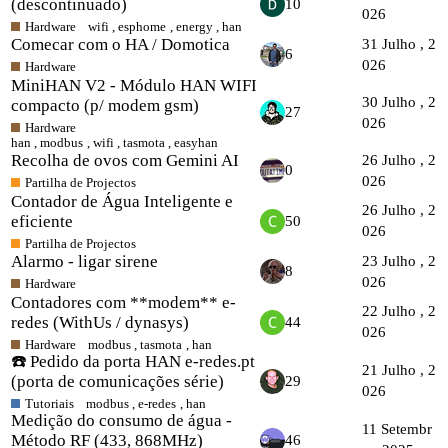
(descontinuado)
10
026
Hardware
wifi
,
esphome
,
energy
,
han
Comecar com o HA / Domotica
31 Julho , 2
6
026
Hardware
MiniHAN V2 - Módulo HAN WIFI
30 Julho , 2
compacto (p/ modem gsm)
27
026
Hardware
han
,
modbus
,
wifi
,
tasmota
,
easyhan
Recolha de ovos com Gemini AI
26 Julho , 2
0
026
Partilha de Projectos
Contador de Água Inteligente e
26 Julho , 2
eficiente
50
026
Partilha de Projectos
Alarmo - ligar sirene
23 Julho , 2
8
026
Hardware
Contadores com **modem** e-
22 Julho , 2
redes (WithUs / dynasys)
44
026
Hardware
modbus
,
tasmota
,
han
☎️ Pedido da porta HAN e-redes.pt
21 Julho , 2
(porta de comunicações série)
29
026
Tutoriais
modbus
,
e-redes
,
han
Medição do consumo de água -
11 Setembr
Método RF (433, 868MHz)
46