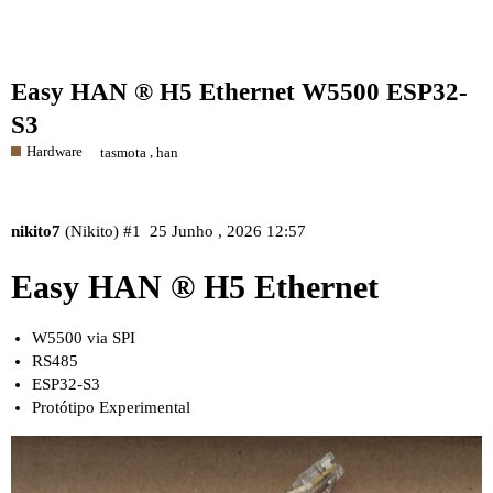
Easy HAN ® H5 Ethernet W5500 ESP32-
S3
Hardware
,
tasmota
han
nikito7
(Nikito)
#1
25 Junho , 2026 12:57
Easy HAN ® H5 Ethernet
W5500 via SPI
RS485
ESP32-S3
Protótipo Experimental