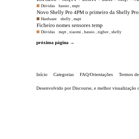
Dúvidas
hassio
,
mqtt
Novo Shelly Pro 4PM o primeiro da Shelly Pr
Hardware
shelly
,
mqtt
Ficheiro nomes sensores temp
Dúvidas
mqtt
,
xiaomi
,
hassio
,
zigbee
,
shelly
próxima página →
Início
Categorias
FAQ/Orientações
Termos de
Desenvolvido por
Discourse
, e melhor visualização 