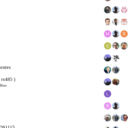
gentes
 rs485 )
dbus
DS1115