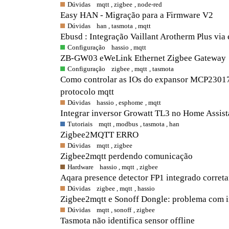
Dúvidas
mqtt
,
zigbee
,
node-red
Easy HAN - Migração para a Firmware V2
Dúvidas
han
,
tasmota
,
mqtt
Ebusd : Integração Vaillant Arotherm Plus via
Configuração
hassio
,
mqtt
ZB-GW03 eWeLink Ethernet Zigbee Gateway
Configuração
zigbee
,
mqtt
,
tasmota
Como controlar as IOs do expansor MCP23017 
protocolo mqtt
Dúvidas
hassio
,
esphome
,
mqtt
Integrar inversor Growatt TL3 no Home Assist
Tutoriais
mqtt
,
modbus
,
tasmota
,
han
Zigbee2MQTT ERRO
Dúvidas
mqtt
,
zigbee
Zigbee2mqtt perdendo comunicação
Hardware
hassio
,
mqtt
,
zigbee
Aqara presence detector FP1 integrado corret
Dúvidas
zigbee
,
mqtt
,
hassio
Zigbee2mqtt e Sonoff Dongle: problema com i
Dúvidas
mqtt
,
sonoff
,
zigbee
Tasmota não identifica sensor offline