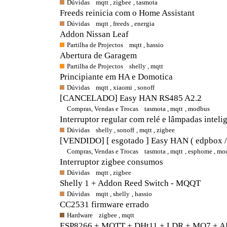
Dúvidas
mqtt
,
zigbee
,
tasmota
Freeds reinicia com o Home Assistant
Dúvidas
mqtt
,
freeds
,
energia
Addon Nissan Leaf
Partilha de Projectos
mqtt
,
hassio
Abertura de Garagem
Partilha de Projectos
shelly
,
mqtt
Principiante em HA e Domotica
Dúvidas
mqtt
,
xiaomi
,
sonoff
[CANCELADO] Easy HAN RS485 A2.2
Compras, Vendas e Trocas
tasmota
,
mqtt
,
modbus
Interruptor regular com relé e lâmpadas inteli
Dúvidas
shelly
,
sonoff
,
mqtt
,
zigbee
[VENDIDO] [ esgotado ] Easy HAN ( edpbox /
Compras, Vendas e Trocas
tasmota
,
mqtt
,
esphome
,
mo
Interruptor zigbee consumos
Dúvidas
mqtt
,
zigbee
Shelly 1 + Addon Reed Switch - MQQT
Dúvidas
mqtt
,
shelly
,
hassio
CC2531 firmware errado
Hardware
zigbee
,
mqtt
ESP8266 + MQTT + DHt11 + LDR + MQ7 + A