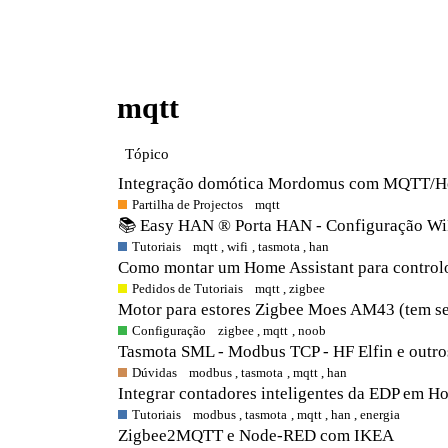
mqtt
Tópico
Integração domótica Mordomus com MQTT/Ho
Partilha de Projectos
mqtt
📚 Easy HAN ® Porta HAN - Configuração W
Tutoriais
mqtt
,
wifi
,
tasmota
,
han
Como montar um Home Assistant para controlo
Pedidos de Tutoriais
mqtt
,
zigbee
Motor para estores Zigbee Moes AM43 (tem se
Configuração
zigbee
,
mqtt
,
noob
Tasmota SML - Modbus TCP - HF Elfin e outro
Dúvidas
modbus
,
tasmota
,
mqtt
,
han
Integrar contadores inteligentes da EDP em H
Tutoriais
modbus
,
tasmota
,
mqtt
,
han
,
energia
Zigbee2MQTT e Node-RED com IKEA