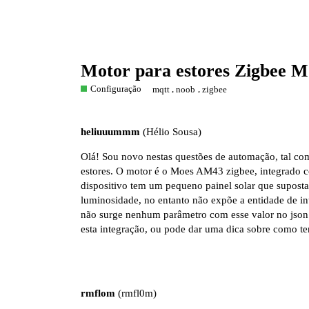
Motor para estores Zigbee M
Configuração
,
,
mqtt
noob
zigbee
heliuuummm
(Hélio Sousa)
Olá! Sou novo nestas questões de automação, tal com
estores. O motor é o Moes AM43 zigbee, integrado c
dispositivo tem um pequeno painel solar que supost
luminosidade, no entanto não expõe a entidade de int
não surge nenhum parâmetro com esse valor no json
esta integração, ou pode dar uma dica sobre como te
rmflom
(rmfl0m)