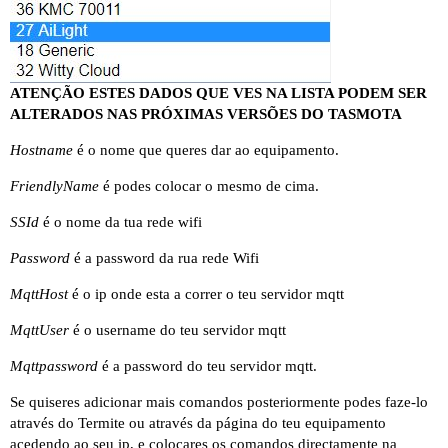
ATENÇÃO ESTES DADOS QUE VES NA LISTA PODEM SER
ALTERADOS NAS PRÓXIMAS VERSÕES DO TASMOTA
Hostname
é o nome que queres dar ao equipamento.
FriendlyName
é podes colocar o mesmo de cima.
SSId
é o nome da tua rede wifi
Password
é a password da rua rede Wifi
MqttHost
é o ip onde esta a correr o teu servidor mqtt
MqttUser
é o username do teu servidor mqtt
Mqttpassword
é a password do teu servidor mqtt.
Se quiseres adicionar mais comandos posteriormente podes faze-lo
através do Termite ou através da página do teu equipamento
acedendo ao seu ip, e colocares os comandos directamente na