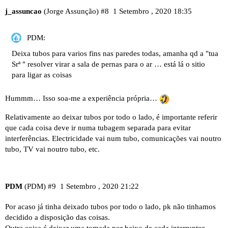
j_assuncao
(Jorge Assunção)
#8
1 Setembro , 2020 18:35
PDM:
Deixa tubos para varios fins nas paredes todas, amanha qd a "tua
Srª " resolver virar a sala de pernas para o ar … está lá o sitio
para ligar as coisas
Hummm… Isso soa-me a experiência própria…
Relativamente ao deixar tubos por todo o lado, é importante referir
que cada coisa deve ir numa tubagem separada para evitar
interferências. Electricidade vai num tubo, comunicações vai noutro
tubo, TV vai noutro tubo, etc.
PDM
(PDM)
#9
1 Setembro , 2020 21:22
Por acaso já tinha deixado tubos por todo o lado, pk não tinhamos
decidido a disposição das coisas.
Outra coisa é deixar uma tomada por baixo de cada interruptor,