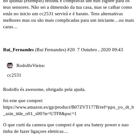
no quintal (exemplo) reolink e compravas um hub zigbee para os
teus sensores. Não sei a dimensão da tua casa, mas se calhar como
estás no inicio um cc2531 servirá e é barato. Tens alternativas
melhores mas ou são mais complicadas para um iniciante…ou mais
caras…
Rui_Fernandes
(Rui Fernandes)
#20
7 Outubro , 2020 09:43
RodolfoVieira:
cc2531
Rodolfo és awesome, obrigado pela ajuda.
foi este que comprei
https://www.amazon.es/gp/product/B07ZVT177B/ref=ppx_yo_dt_b
_asin_title_o01_s00?ie=UTF8&psc=1
O que curti da camera que comprei é que era batery power e nao
tinha de fazer ligaçoes eletricas…