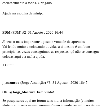
esclarecimento a todos. Obrigado
Ajuda na escolha de minipc
PDM
(PDM)
#2
31 Agosto , 2020 16:44
Já tens o mais importante , gosto e vontade de aprender.
Vai lendo muito e colocando duvidas a ti mesmo é um bom
principio, as vezes conseguimos as respostas, qd não se consegue
colocas aqui e a malta ajuda.
1 Curtiu
j_assuncao
(Jorge Assunção)
#3
31 Agosto , 2020 16:47
Olá
bem vindo!
@Jorge_Monteiro
Se pesquisares aqui no fórum tens muita informação (e muitos
tópicos com esta mesma pergunta) que te pode ser util para tirares