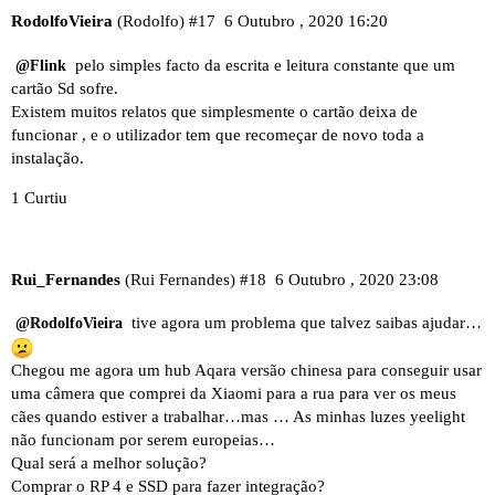
RodolfoVieira
(Rodolfo)
#17
6 Outubro , 2020 16:20
pelo simples facto da escrita e leitura constante que um
@Flink
cartão Sd sofre.
Existem muitos relatos que simplesmente o cartão deixa de
funcionar , e o utilizador tem que recomeçar de novo toda a
instalação.
1 Curtiu
Rui_Fernandes
(Rui Fernandes)
#18
6 Outubro , 2020 23:08
tive agora um problema que talvez saibas ajudar…
@RodolfoVieira
Chegou me agora um hub Aqara versão chinesa para conseguir usar
uma câmera que comprei da Xiaomi para a rua para ver os meus
cães quando estiver a trabalhar…mas … As minhas luzes yeelight
não funcionam por serem europeias…
Qual será a melhor solução?
Comprar o RP 4 e SSD para fazer integração?