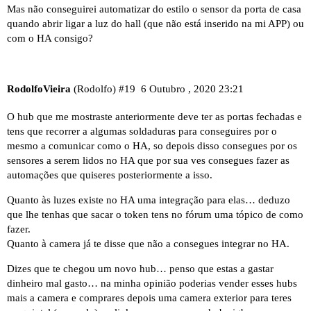
Mas não conseguirei automatizar do estilo o sensor da porta de casa
quando abrir ligar a luz do hall (que não está inserido na mi APP) ou
com o HA consigo?
RodolfoVieira
(Rodolfo)
#19
6 Outubro , 2020 23:21
O hub que me mostraste anteriormente deve ter as portas fechadas e
tens que recorrer a algumas soldaduras para conseguires por o
mesmo a comunicar como o HA, so depois disso consegues por os
sensores a serem lidos no HA que por sua ves consegues fazer as
automações que quiseres posteriormente a isso.
Quanto às luzes existe no HA uma integração para elas… deduzo
que lhe tenhas que sacar o token tens no fórum uma tópico de como
fazer.
Quanto à camera já te disse que não a consegues integrar no HA.
Dizes que te chegou um novo hub… penso que estas a gastar
dinheiro mal gasto… na minha opinião poderias vender esses hubs
mais a camera e comprares depois uma camera exterior para teres