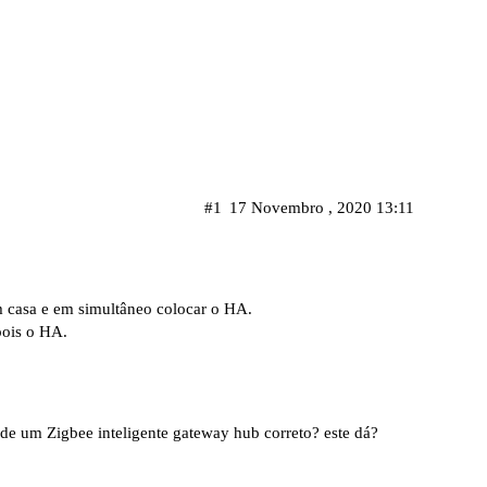
#1
17 Novembro , 2020 13:11
m casa e em simultâneo colocar o HA.
pois o HA.
r de um
Zigbee inteligente gateway hub
correto? este dá?