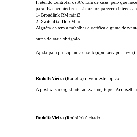
Pretendo controlar os A/c fora de casa, pelo que ne
para IR, encontrei estes 2 que me parecem interessan
1- Broadlink RM mini3
2- SwitchBot Hub Mini
Alguém os tem a trabalhar e verifica alguma desva
antes de mais obrigado
Ajuda para principiante / noob (opiniões, por favor)
RodolfoVieira
(Rodolfo) dividir este tópico
A post was merged into an existing topic:
Aconselham
RodolfoVieira
(Rodolfo) fechado