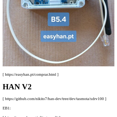
[
https://easyhan.pt/comprar.html
]
HAN V2
[
https://github.com/nikito7/han-dev/tree/dev/tasmota/xdrv100
]
EB1: