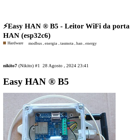
⚡️Easy HAN ® B5 - Leitor WiFi da porta
HAN (esp32c6)
Hardware
,
,
,
,
modbus
energia
tasmota
han
energy
nikito7
(Nikito)
#1
28 Agosto , 2024 23:41
Easy HAN ® B5