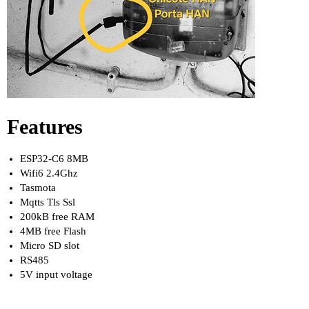
Features
ESP32-C6 8MB
Wifi6 2.4Ghz
Tasmota
Mqtts Tls Ssl
200kB free RAM
4MB free Flash
Micro SD slot
RS485
5V input voltage