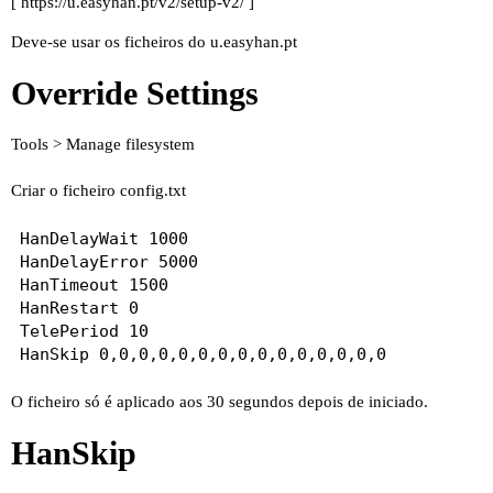
[
https://u.easyhan.pt/v2/setup-v2/
]
Deve-se usar os ficheiros do u.easyhan.pt
Override Settings
Tools > Manage filesystem
Criar o ficheiro config.txt
HanDelayWait 1000

HanDelayError 5000

HanTimeout 1500

HanRestart 0

TelePeriod 10

O ficheiro só é aplicado aos 30 segundos depois de iniciado.
HanSkip