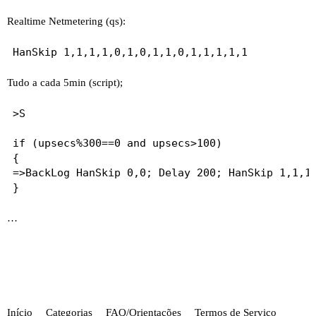
Realtime Netmetering (qs):
Tudo a cada 5min (script);
>S

if (upsecs%300==0 and upsecs>100)

{

=>BackLog HanSkip 0,0; Delay 200; HanSkip 1,1,1,
…
Início
Categorias
FAQ/Orientações
Termos de Serviço