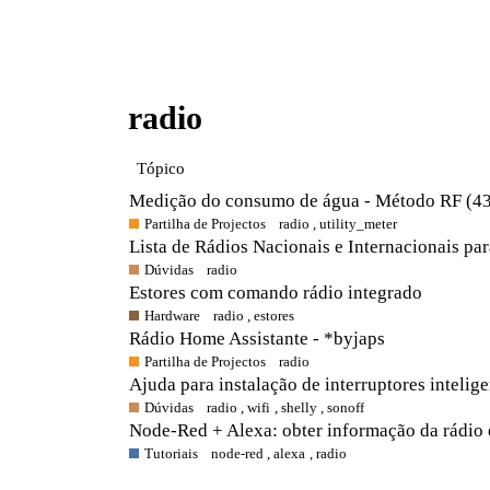
radio
Tópico
Medição do consumo de água - Método RF (4
Partilha de Projectos
radio
,
utility_meter
Lista de Rádios Nacionais e Internacionais pa
Dúvidas
radio
Estores com comando rádio integrado
Hardware
radio
,
estores
Rádio Home Assistante - *byjaps
Partilha de Projectos
radio
Ajuda para instalação de interruptores intelige
Dúvidas
radio
,
wifi
,
shelly
,
sonoff
Node-Red + Alexa: obter informação da rádio q
Tutoriais
node-red
,
alexa
,
radio