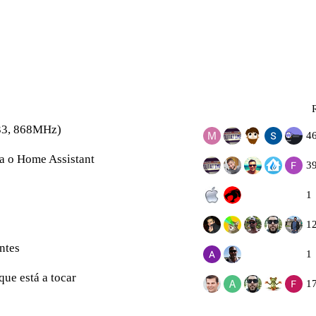
33, 868MHz)
4
ra o Home Assistant
3
1
1
ntes
1
ue está a tocar
1