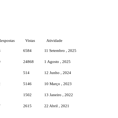
Respostas
Vistas
Atividade
6
6584
11 Setembro , 2025
9
24868
1 Agosto , 2025
514
12 Junho , 2024
2
5146
10 Março , 2023
1502
13 Janeiro , 2022
7
2615
22 Abril , 2021