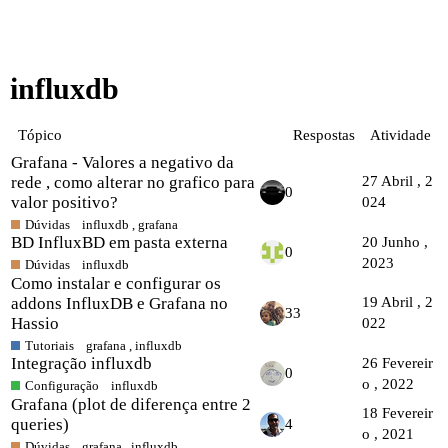
influxdb
Tópico
Respostas
Atividade
Grafana - Valores a negativo da
rede , como alterar no grafico para
27 Abril , 2
0
valor positivo?
024
Dúvidas
influxdb
,
grafana
BD InfluxBD em pasta externa
20 Junho ,
0
2023
Dúvidas
influxdb
Como instalar e configurar os
addons InfluxDB e Grafana no
19 Abril , 2
33
Hassio
022
Tutoriais
grafana
,
influxdb
Integração influxdb
26 Fevereir
0
o , 2022
Configuração
influxdb
Grafana (plot de diferença entre 2
18 Fevereir
queries)
4
o , 2021
Dúvidas
grafana
,
influxdb