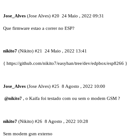
Jose_Alves
(Jose Alves)
#20
24 Maio , 2022 09:31
Que firmware estao a correr no ESP?
nikito7
(Nikito)
#21
24 Maio , 2022 13:41
{
https://github.com/nikito7/easyhan/tree/dev/edpbox/esp8266
}
Jose_Alves
(Jose Alves)
#25
8 Agosto , 2022 10:00
, o Kaifa foi testado com ou sem o modem GSM ?
@nikito7
nikito7
(Nikito)
#26
8 Agosto , 2022 10:28
Sem modem gsm externo