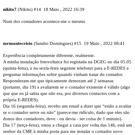
nikito7
(Nikito)
#14
18 Maio , 2022 16:39
Num dos contadores acontece-me o mesmo
mrmontecristo
(Sandro Domingues)
#15
19 Maio , 2022 08:41
Experiência completamente diferente, realmente.
A minha instalação fotovoltaica foi registada na DGEG no dia 05.05
(quinta-feira), e na sexta-feira seguinte telefonei para a E-REDES a
perguntar informações sobre quando vinham tratar do contador.
Responderam-me que tipicamente demoram até 2 semanas
(portanto, dia 19) a avaliarem se o contador existente é válido (algo
que que eu já sabia que não era, por diversos contactos com a
própria E-REDES).
Dia 16 (segunda-feira), recebo um email a dizer que “estão a avaliar
se o contador serve ou não” (parece-me ridículo, dado que eles são
donos dos contadores, deve - ou devia - ser coisa de 1 minuto).
Dia 17 (terça-feira), estou a chegar a casa por volta das 14h, está um
senhor da CME à minha porta para me instalar o contador novo