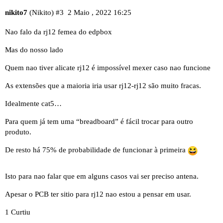
nikito7
(Nikito)
#3
2 Maio , 2022 16:25
Nao falo da rj12 femea do edpbox
Mas do nosso lado
Quem nao tiver alicate rj12 é impossível mexer caso nao funcione
As extensões que a maioria iria usar rj12-rj12 são muito fracas.
Idealmente cat5…
Para quem já tem uma “breadboard” é fácil trocar para outro
produto.
De resto há 75% de probabilidade de funcionar à primeira
Isto para nao falar que em alguns casos vai ser preciso antena.
Apesar o PCB ter sitio para rj12 nao estou a pensar em usar.
1 Curtiu