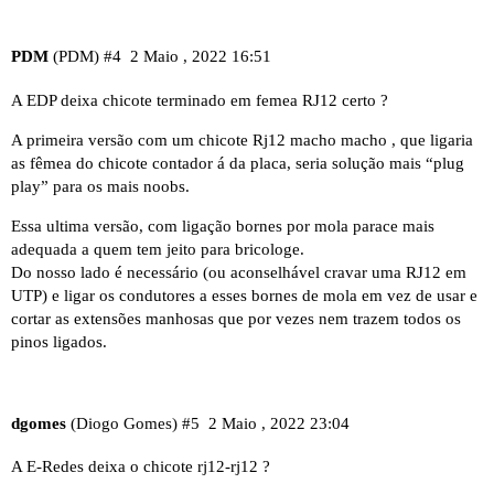
PDM
(PDM)
#4
2 Maio , 2022 16:51
A EDP deixa chicote terminado em femea RJ12 certo ?
A primeira versão com um chicote Rj12 macho macho , que ligaria
as fêmea do chicote contador á da placa, seria solução mais “plug
play” para os mais noobs.
Essa ultima versão, com ligação bornes por mola parace mais
adequada a quem tem jeito para bricologe.
Do nosso lado é necessário (ou aconselhável cravar uma RJ12 em
UTP) e ligar os condutores a esses bornes de mola em vez de usar e
cortar as extensões manhosas que por vezes nem trazem todos os
pinos ligados.
dgomes
(Diogo Gomes)
#5
2 Maio , 2022 23:04
A E-Redes deixa o chicote rj12-rj12 ?