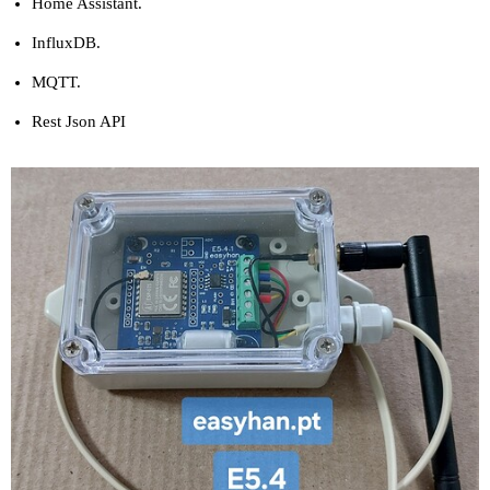
Home Assistant.
InfluxDB.
MQTT.
Rest Json API