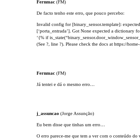
Fernmac
(FM)
De facto tenho este erro, que pouco percebo:
Invalid config for [binary_sensor.template]: expected
[‘porta_entrada’]. Got None expected a dictionary fo
‘{% if is_state(“binary_sensor.door_window_senso
(See ?, line ?). Please check the docs at
https://home-
Fernmac
(FM)
Já tentei e dá o mesmo erro…
j_assuncao
(Jorge Assunção)
Eu bem disse que tinhas um erro…
O erro parece-me que tem a ver com o conteúdo do 