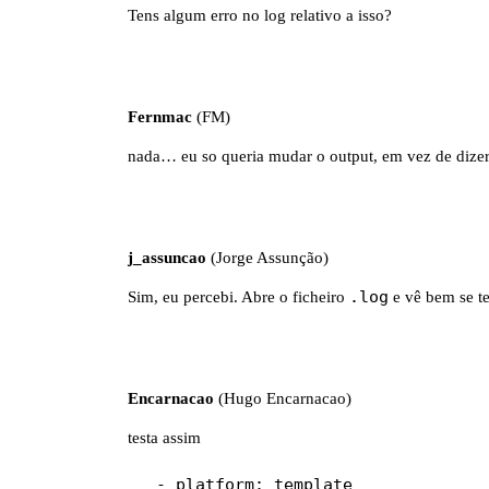
Tens algum erro no log relativo a isso?
Fernmac
(FM)
nada… eu so queria mudar o output, em vez de dizer 
j_assuncao
(Jorge Assunção)
.log
Sim, eu percebi. Abre o ficheiro
e vê bem se te
Encarnacao
(Hugo Encarnacao)
testa assim
  - platform: template
