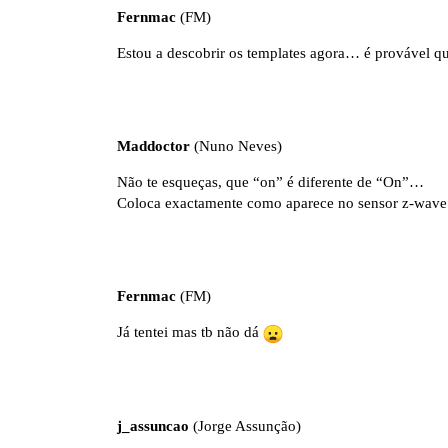
Fernmac
(FM)
Estou a descobrir os templates agora… é provável q
Maddoctor
(Nuno Neves)
Não te esqueças, que “on” é diferente de “On”…
Coloca exactamente como aparece no sensor z-wav
Fernmac
(FM)
Já tentei mas tb não dá
j_assuncao
(Jorge Assunção)