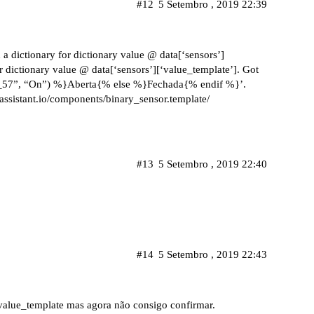
#12
5 Setembro , 2019 22:39
 a dictionary for dictionary value @ data[‘sensors’]
r dictionary value @ data[‘sensors’][‘value_template’]. Got
r_57”, “On”) %}Aberta{% else %}Fechada{% endif %}’.
assistant.io/components/binary_sensor.template/
#13
5 Setembro , 2019 22:40
#14
5 Setembro , 2019 22:43
value_template mas agora não consigo confirmar.