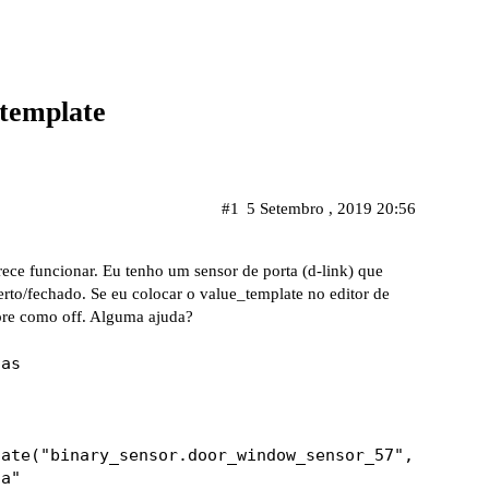
 template
#1
5 Setembro , 2019 20:56
rece funcionar. Eu tenho um sensor de porta (d-link) que
berto/fechado. Se eu colocar o value_template no editor de
pre como off. Alguma ajuda?
as

ate("binary_sensor.door_window_sensor_57", "on") %
a"
