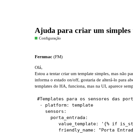
Ajuda para criar um simples
Configuração
Fernmac
(FM)
Olá,
Estou a tentar criar um template simples, mas não pa
informa o estado on/off, gostaria de alterá-lo para a
templates do HA, funciona, mas na UI, aparece sem
#Templates para os sensores das port
 - platform: template

   sensors:

     porta_entrada:

        value_template: '{% if is_st
        friendly_name: "Porta Entrad