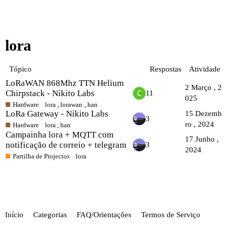
lora
Tópico
Respostas
Atividade
LoRaWAN 868Mhz TTN Helium
2 Março , 2
Chirpstack - Nikito Labs
11
025
Hardware
lora
,
lorawan
,
han
LoRa Gateway - Nikito Labs
15 Dezemb
3
ro , 2024
Hardware
lora
,
han
Campainha lora + MQTT com
17 Junho ,
notificação de correio + telegram
3
2024
Partilha de Projectos
lora
Início
Categorias
FAQ/Orientações
Termos de Serviço