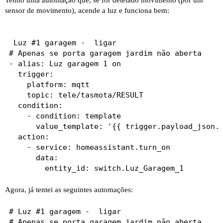
Tenho uma automação que, se for detetado movimento (por um
sensor de movimento), acende a luz e funciona bem:
 Luz #1 garagem -  ligar

# Apenas se porta garagem jardim não aberta

- alias: Luz garagem 1 on

  trigger:

    platform: mqtt

    topic: tele/tasmota/RESULT

  condition:

    - condition: template

      value_template: '{{ trigger.payload_json.R
  action:

    - service: homeassistant.turn_on

      data:

Agora, já tentei as seguintes automações:
# Luz #1 garagem -  ligar

# Apenas se porta garagem jardim não aberta
