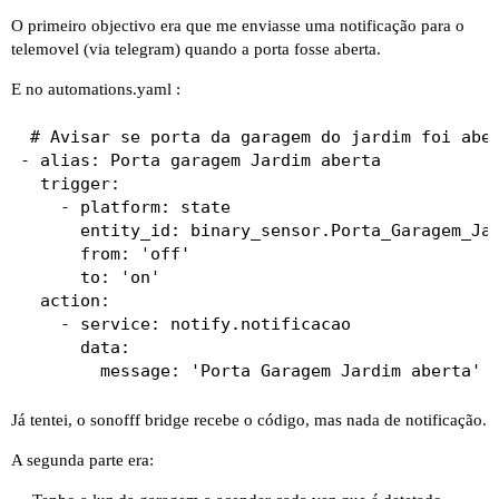
O primeiro objectivo era que me enviasse uma notificação para o
telemovel (via telegram) quando a porta fosse aberta.
E no automations.yaml :
 # Avisar se porta da garagem do jardim foi aber
- alias: Porta garagem Jardim aberta

  trigger:

    - platform: state

      entity_id: binary_sensor.Porta_Garagem_Jar
      from: 'off'

      to: 'on'

  action:

    - service: notify.notificacao

      data:

Já tentei, o sonofff bridge recebe o código, mas nada de notificação.
A segunda parte era: