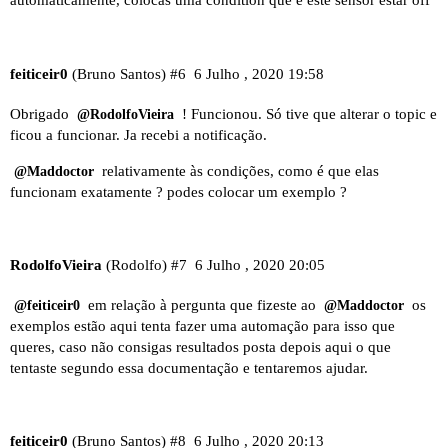
automaticamente, colocas uma condition que é este sensor estar off
feiticeir0
(Bruno Santos)
#6
6 Julho , 2020 19:58
Obrigado
! Funcionou. Só tive que alterar o topic e
@RodolfoVieira
ficou a funcionar. Ja recebi a notificação.
relativamente às condições, como é que elas
@Maddoctor
funcionam exatamente ? podes colocar um exemplo ?
RodolfoVieira
(Rodolfo)
#7
6 Julho , 2020 20:05
em relação à pergunta que fizeste ao
os
@feiticeir0
@Maddoctor
exemplos estão
aqui
tenta fazer uma automação para isso que
queres, caso não consigas resultados posta depois aqui o que
tentaste segundo essa documentação e tentaremos ajudar.
feiticeir0
(Bruno Santos)
#8
6 Julho , 2020 20:13