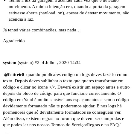
Tenho a luz da garagem a acender cada vez que é detetado
movimento. A minha intenção era, quando a porta da garagem
estivesse aberta (payload_on), apesar de detetar movimento, não
acendia a luz.
Já tentei várias combinações, mas nada…
Agradecido
system
(system)
#2
4 Julho , 2020 14:34
quando publicares código ou logs deves fazê-lo como
@feiticeir0
texto. Depois deves sublinhar o texto que queres transformar em
código e clicar no icone </>. Deverá existir um espaço antes e outro
depois do bloco de código para que funcione correctamente. O
código em Yaml é muito sensível aos espaçamentos e sem o código
devidamente formatado não te poderemos ajudar. E nos logs há
pormenores que só devidamente formatados se conseguem ver.
Além disso, existem regras no fórum que devem ser cumpridas e
que podes ler nos nossos
Termos do Serviço/Regras
e na
FAQ
.`