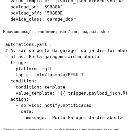
  value_template: '{{value_json.RfReceived.Data}
  payload_on: '59880A'

  payload_off: '59880E'

E nas automações, conforme posto já em cima, está assim:
automations.yaml :

# Avisar se porta da garagem do jardim foi abert
- alias: Porta garagem Jardim aberta

  trigger:

    platform: mqtt

    topic: tele/tasmota/RESULT

  condition:

    condition: template

    value_template: '{{ trigger.payload_json.RfR
  action:

    - service: notify.notificacao

      data:
