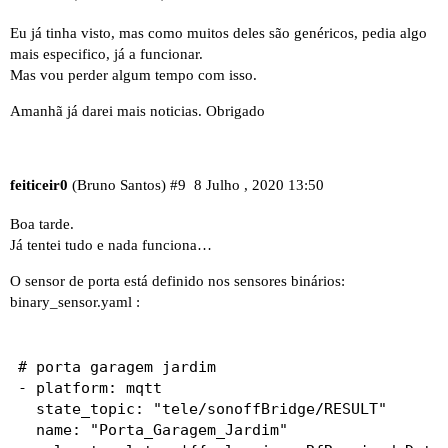
Eu já tinha visto, mas como muitos deles são genéricos, pedia algo
mais especifico, já a funcionar.
Mas vou perder algum tempo com isso.
Amanhã já darei mais noticias. Obrigado
feiticeir0
(Bruno Santos)
#9
8 Julho , 2020 13:50
Boa tarde.
Já tentei tudo e nada funciona…
O sensor de porta está definido nos sensores binários:
binary_sensor.yaml :
# porta garagem jardim

- platform: mqtt

  state_topic: "tele/sonoffBridge/RESULT"

  name: "Porta_Garagem_Jardim"
