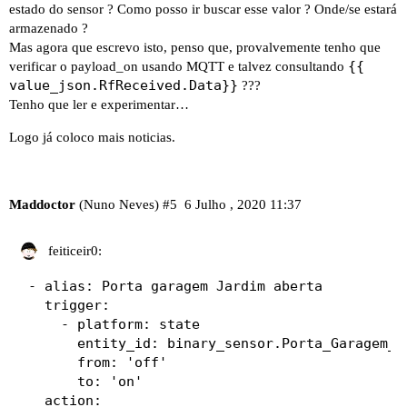
estado do sensor ? Como posso ir buscar esse valor ? Onde/se estará
armazenado ?
Mas agora que escrevo isto, penso que, provalvemente tenho que
{{
verificar o payload_on usando MQTT e talvez consultando
value_json.RfReceived.Data}}
???
Tenho que ler e experimentar…
Logo já coloco mais noticias.
Maddoctor
(Nuno Neves)
#5
6 Julho , 2020 11:37
feiticeir0:
- alias: Porta garagem Jardim aberta

  trigger:

    - platform: state

      entity_id: binary_sensor.Porta_Garagem_Ja
      from: 'off'

      to: 'on'

  action:
