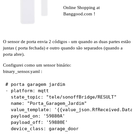
Online Shopping at
Banggood.com！
O sensor de porta envia 2 códigos - um quando as duas partes estão
juntas ( porta fechada) e outro quando são separados (quando a
porta abre).
Configurei como um sensor binário:
binary_sensor.yaml :
# porta garagem jardim

- platform: mqtt

  state_topic: "tele/sonoffBridge/RESULT"

  name: "Porta_Garagem_Jardim"

  value_template: '{{value_json.RfReceived.Data}
  payload_on: '59880A'

  payload_off: '59880E'
