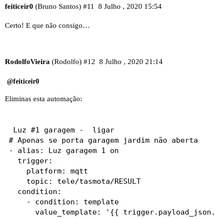
feiticeir0
(Bruno Santos)
#11
8 Julho , 2020 15:54
Certo! E que não consigo…
RodolfoVieira
(Rodolfo)
#12
8 Julho , 2020 21:14
@feiticeir0
Eliminas esta automação:
 Luz #1 garagem -  ligar

# Apenas se porta garagem jardim não aberta

- alias: Luz garagem 1 on

  trigger:

    platform: mqtt

    topic: tele/tasmota/RESULT

  condition:

    - condition: template

      value_template: '{{ trigger.payload_json.R