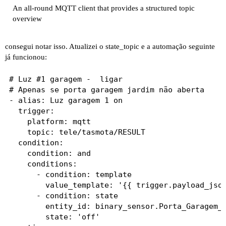
An all-round MQTT client that provides a structured topic
overview
consegui notar isso. Atualizei o state_topic e a automação seguinte
já funcionou:
# Luz #1 garagem -  ligar

# Apenas se porta garagem jardim não aberta

- alias: Luz garagem 1 on

  trigger:

    platform: mqtt

    topic: tele/tasmota/RESULT

  condition:  

    condition: and

    conditions:

      - condition: template

        value_template: '{{ trigger.payload_json
      - condition: state

        entity_id: binary_sensor.Porta_Garagem_J
        state: 'off'
