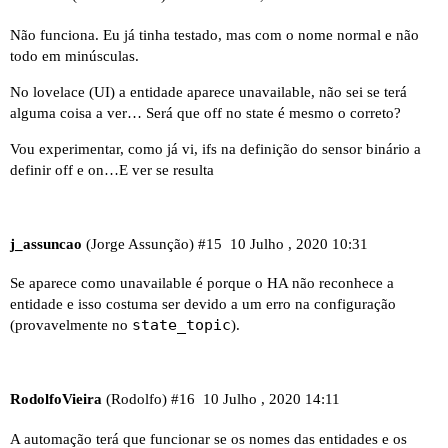
Não funciona. Eu já tinha testado, mas com o nome normal e não
todo em minúsculas.
No lovelace (UI) a entidade aparece unavailable, não sei se terá
alguma coisa a ver… Será que off no state é mesmo o correto?
Vou experimentar, como já vi, ifs na definição do sensor binário a
definir off e on…E ver se resulta
j_assuncao
(Jorge Assunção)
#15
10 Julho , 2020 10:31
Se aparece como unavailable é porque o HA não reconhece a
entidade e isso costuma ser devido a um erro na configuração
state_topic
(provavelmente no
).
RodolfoVieira
(Rodolfo)
#16
10 Julho , 2020 14:11
A automação terá que funcionar se os nomes das entidades e os