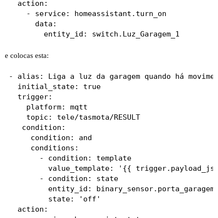
  action:

    - service: homeassistant.turn_on

      data:

e colocas esta:
- alias: Liga a luz da garagem quando há movimen
  initial_state: true

  trigger:

    platform: mqtt

    topic: tele/tasmota/RESULT

   condition:

     condition: and

     conditions:

       - condition: template

         value_template: '{{ trigger.payload_jso
       - condition: state

	     entity_id: binary_sensor.porta_garagem_jardim

		 state: 'off'

  action:
