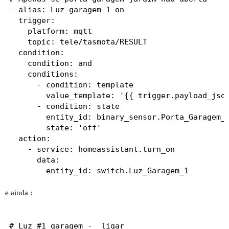
- alias: Luz garagem 1 on

  trigger:

    platform: mqtt

    topic: tele/tasmota/RESULT

  condition:

    condition: and

    conditions:

      - condition: template

        value_template: '{{ trigger.payload_json
      - condition: state

        entity_id: binary_sensor.Porta_Garagem_J
        state: 'off'

  action:

    - service: homeassistant.turn_on

      data:

e ainda :
# Luz #1 garagem -  ligar
