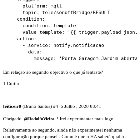
      platform: mqtt

      topic: tele/sonoffBridge/RESULT

    condition:

      condition: template

      value_template: '{{ trigger.payload_json.R
    action:

      - service: notify.notificacao

        data:

Em relação ao segundo objectivo o que já tentaste?
1 Curtiu
feiticeir0
(Bruno Santos)
#4
6 Julho , 2020 08:41
Obrigado
! Irei experimentar mais logo.
@RodolfoVieira
Relativamente ao segundo, ainda não experimentei nenhuma
configuração porque pensei - Como é que o HA saberá qual o