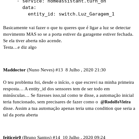
    - service: homeassistant.turn_on

      data:

Basicamente vai fazer o que tu queres que é ligar a luz se detectar
movimento MAS so se a porta estiver da garageme estiver fechada.
Se ela tiver aberta não acende.
Testa…e diz algo
Maddoctor
(Nuno Neves)
#13
8 Julho , 2020 21:30
O teu problema foi, desde o início, o que escrevi na minha primeira
resposta… A entity_id dos sensores tem de ser todo em
minúsculas… Se fizesses isso,tal como te disse, a automação inicial
teria funcionado, sem precisares de fazer como o
@RodolfoVieira
disse. Assim a tua automação apenas teria uma condition que seria a
tal da porta aberta
feiticeir0
(Bruno Santos)
#14
10 Julho , 2020 09:24