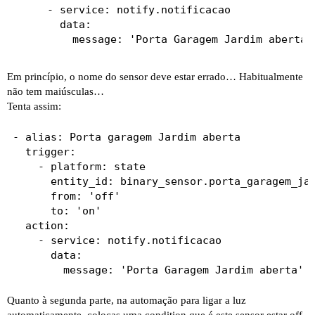
    - service: notify.notificacao

      data:

Em princípio, o nome do sensor deve estar errado… Habitualmente
não tem maiúsculas…
Tenta assim:
- alias: Porta garagem Jardim aberta

  trigger:

    - platform: state

      entity_id: binary_sensor.porta_garagem_jar
      from: 'off'

      to: 'on'

  action:

    - service: notify.notificacao

      data:

Quanto à segunda parte, na automação para ligar a luz