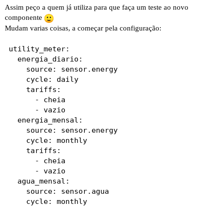
Assim peço a quem já utiliza para que faça um teste ao novo
componente
Mudam varias coisas, a começar pela configuração:
utility_meter:

  energia_diario:

    source: sensor.energy

    cycle: daily

    tariffs:

      - cheia

      - vazio

  energia_mensal:

    source: sensor.energy

    cycle: monthly

    tariffs:

      - cheia

      - vazio

  agua_mensal:

    source: sensor.agua
