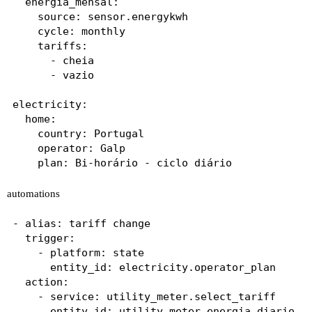
  energia_mensal:

    source: sensor.energykwh

    cycle: monthly

    tariffs:

      - cheia

      - vazio

electricity:

  home:

    country: Portugal

    operator: Galp

automations
- alias: tariff change

  trigger:

    - platform: state

      entity_id: electricity.operator_plan

  action:

    - service: utility_meter.select_tariff

      entity_id: utility_meter.energia_diario
