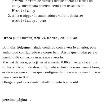
(“Vazio” e “Fora de Vazio”) tive de alterar as tarifas do
utility_meter para baterem certo com os status do
Electricity
tinha o trigger do automation errado… devia ser
electricity.home
Draco
(Rui Oliveira)
#20
24 Janeiro , 2019 09:48
Bom dia
, ainda continuo com a versão anterior, pois
@dgomes
tenho tudo configurado e a correr bem. Assim que mudar para o
hassio 0.86 começo a usar a nova versão.
Mas vai demorar, pois já testei a versão 0.86 e tive que fazer um
rollback. Ficou tudo desconfigurado e cheio de erros, nem é bom,
estou a ver que vou ter que configurar tudo de novo quando passar
para a versão 0.86…
Obrigado pelo excelente trabalho, muito bom e útil.
próxima página →