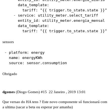
      data_template:

        tariff: "{{ trigger.to_state.state }}" 

    - service: utility_meter.select_tariff

      entity_id: utility_meter.energia_mensal

      data_template:

sensors
- platform: energy

  name: energyKWh

Obrigado
dgomes
(Diogo Gomes)
#15
22 Janeiro , 2019 13:01
Que versao do HA tens ? Este novo componente só funcionará com
a ultima (sacar a beta ou esperar por amanha)