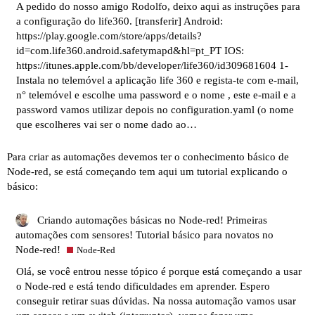
A pedido do nosso amigo Rodolfo, deixo aqui as instruções para
a configuração do life360. [transferir] Android:
https://play.google.com/store/apps/details?
id=com.life360.android.safetymapd&hl=pt_PT
IOS:
https://itunes.apple.com/bb/developer/life360/id309681604
1-
Instala no telemóvel a aplicação life 360 e regista-te com e-mail,
n° telemóvel e escolhe uma password e o nome , este e-mail e a
password vamos utilizar depois no configuration.yaml (o nome
que escolheres vai ser o nome dado ao…
Para criar as automações devemos ter o conhecimento básico de
Node-red, se está começando tem aqui um tutorial explicando o
básico:
Criando automações básicas no Node-red! Primeiras
automações com sensores! Tutorial básico para novatos no
Node-red!
Node-Red
Olá, se você entrou nesse tópico é porque está começando a usar
o Node-red e está tendo dificuldades em aprender. Espero
conseguir retirar suas dúvidas. Na nossa automação vamos usar