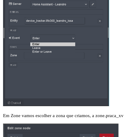
Em Zone vamos escolher a zona que criamos, a zone.praca_xv