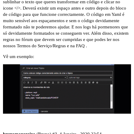
2020-01-04 11:27:29 DEBUG (MainThread) [homeassi
sublinhar o texto que queres transformar em código e clicar no
2020-01-04 11:27:29 DEBUG (MainThread) [homeassi
icone </>. Deverá existir um espaço antes e outro depois do bloco
2020-01-04 11:27:29 DEBUG (MainThread) [homeassi
de código para que funcione correctamente. O código em Yaml é
2020-01-04 11:27:29 DEBUG (SyncWorker_1) [homeas
muito sensível aos espaçamentos e sem o código devidamente
2020-01-04 11:27:29 DEBUG (SyncWorker_16) [homea
formatado não te poderemos ajudar. E nos logs há pormenores que
2020-01-04 11:27:29 DEBUG (SyncWorker_1) [pyhap.
só devidamente formatados se conseguem ver. Além disso, existem
regras no fórum que devem ser cumpridas e que podes ler nos
nossos
Termos do Serviço/Regras
e na
FAQ
.
Vê um exemplo: