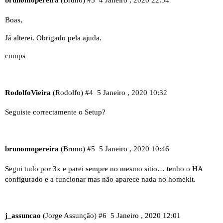
brunomopereira
(Bruno)
#3
4 Janeiro , 2020 22:54
Boas,
Já alterei. Obrigado pela ajuda.
cumps
RodolfoVieira
(Rodolfo)
#4
5 Janeiro , 2020 10:32
Seguiste correctamente o
Setup?
brunomopereira
(Bruno)
#5
5 Janeiro , 2020 10:46
Segui tudo por 3x e parei sempre no mesmo sitio… tenho o HA
configurado e a funcionar mas não aparece nada no homekit.
j_assuncao
(Jorge Assunção)
#6
5 Janeiro , 2020 12:01