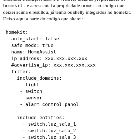
homekit:
nome:
e acrescentei a propriedade
ao código que
deixei acima e resultou, já tenho os shelly integrados no homekit.
Deixo aqui a parte do código que alterei:
homekit:

  auto_start: false

  safe_mode: true

  name: HomeAssist

  ip_address: xxx.xxx.xxx.xxx

  #advertise_ip: xxx.xxx.xxx.xxx

  filter:

    include_domains:

     - light

     - switch

     - sensor

     - alarm_control_panel

    include_entities:

      - switch.luz_sala_1

      - switch.luz_sala_2

      - switch.luz_sala_3
