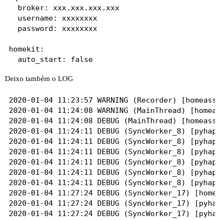
  broker: xxx.xxx.xxx.xxx

  username: xxxxxxxx 

  password: xxxxxxxx

homekit:

  auto_start: false

  #safe_mode: true

Deixo também o LOG
  #ip_address: xxx.xxx.xxx.xxx

  filter:

2020-01-04 11:23:57 WARNING (Recorder) [homeassi
    include_domains:

2020-01-04 11:24:08 WARNING (MainThread) [homeas
     - light

2020-01-04 11:24:08 DEBUG (MainThread) [homeassi
     - switch

2020-01-04 11:24:11 DEBUG (SyncWorker_8) [pyhap.
     - sensor

2020-01-04 11:24:11 DEBUG (SyncWorker_8) [pyhap.
     - alarm_control_panel

2020-01-04 11:24:11 DEBUG (SyncWorker_8) [pyhap.
2020-01-04 11:24:11 DEBUG (SyncWorker_8) [pyhap.
switch:

2020-01-04 11:24:11 DEBUG (SyncWorker_8) [pyhap.
  - platform: mqtt

2020-01-04 11:24:11 DEBUG (SyncWorker_8) [pyhap.
    name: "Luz Sala 1"

2020-01-04 11:27:24 DEBUG (SyncWorker_17) [homea
    state_topic: "shellies/shellyswitch25-C4C881
2020-01-04 11:27:24 DEBUG (SyncWorker_17) [pyhap
    command_topic: "shellies/shellyswitch25-C4C8
2020-01-04 11:27:24 DEBUG (SyncWorker_17) [pyhap
    payload_on: "on"
