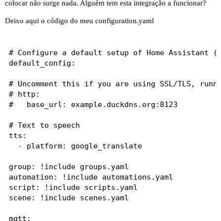
colocar não surge nada. Alguém tem esta integração a funcionar?
Deixo aqui o código do meu configuration.yaml
# Configure a default setup of Home Assistant (f
default_config:

# Uncomment this if you are using SSL/TLS, runni
# http:

#   base_url: example.duckdns.org:8123

# Text to speech

tts:

  - platform: google_translate

group: !include groups.yaml

automation: !include automations.yaml

script: !include scripts.yaml

scene: !include scenes.yaml

mqtt:
