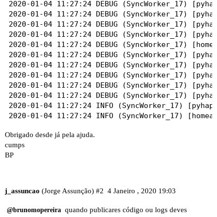
2020-01-04 11:27:24 DEBUG (SyncWorker_17) [pyhap
    payload_off: "off"

2020-01-04 11:27:24 DEBUG (SyncWorker_17) [pyhap
2020-01-04 11:27:24 DEBUG (SyncWorker_17) [pyhap
  - platform: mqtt

2020-01-04 11:27:24 DEBUG (SyncWorker_17) [pyhap
    name: "Luz Sala 2"

2020-01-04 11:27:24 DEBUG (SyncWorker_17) [homea
    state_topic: "shellies/shellyswitch25-C4C881
2020-01-04 11:27:24 DEBUG (SyncWorker_17) [pyhap
    command_topic: "shellies/shellyswitch25-C4C8
2020-01-04 11:27:24 DEBUG (SyncWorker_17) [pyhap
    payload_on: "on"

2020-01-04 11:27:24 DEBUG (SyncWorker_17) [pyhap
    payload_off: "off"

2020-01-04 11:27:24 DEBUG (SyncWorker_17) [pyhap
2020-01-04 11:27:24 DEBUG (SyncWorker_17) [pyhap
logger:

2020-01-04 11:27:24 INFO (SyncWorker_17) [pyhap.
  default: warning

2020-01-04 11:27:24 INFO (SyncWorker_17) [homeas
  logs:

2020-01-04 11:27:24 DEBUG (SyncWorker_17) [homea
    homeassistant.components.homekit: debug

Obrigado desde já pela ajuda.
2020-01-04 11:27:24 INFO (SyncWorker_5) [pyhap.a
    pyhap: debug

cumps
2020-01-04 11:27:24 DEBUG (SyncWorker_5) [pyhap.
BP
2020-01-04 11:27:24 INFO (SyncWorker_0) [pyhap.a
2020-01-04 11:27:24 DEBUG (SyncWorker_0) [pyhap.
2020-01-04 11:27:24 DEBUG (SyncWorker_0) [pyhap.
2020-01-04 11:27:24 DEBUG (SyncWorker_0) [pyhap.
j_assuncao
(Jorge Assunção)
#2
4 Janeiro , 2020 19:03
2020-01-04 11:27:25 DEBUG (SyncWorker_0) [pyhap.
2020-01-04 11:27:25 DEBUG (SyncWorker_0) [pyhap.
quando publicares código ou logs deves
@brunomopereira