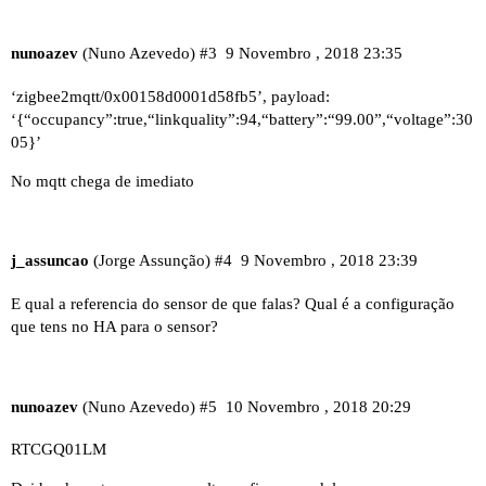
nunoazev
(Nuno Azevedo)
#3
9 Novembro , 2018 23:35
‘zigbee2mqtt/0x00158d0001d58fb5’, payload:
‘{“occupancy”:true,“linkquality”:94,“battery”:“99.00”,“voltage”:30
05}’
No mqtt chega de imediato
j_assuncao
(Jorge Assunção)
#4
9 Novembro , 2018 23:39
E qual a referencia do sensor de que falas? Qual é a configuração
que tens no HA para o sensor?
nunoazev
(Nuno Azevedo)
#5
10 Novembro , 2018 20:29
RTCGQ01LM