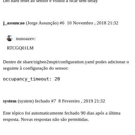
Dei hard reset ao sensor e voltou a ficar sem delay
j_assuncao
(Jorge Assunção)
#6
10 Novembro , 2018 21:32
nunoazev:
RTCGQ01LM
Dentro de share/zigbee2mqtt/configuration.yaml podes adicionar o
seguinte à configuração do sensor:
occupancy_timeout: 20
system
(system) fechado
#7
8 Fevereiro , 2019 21:32
Este tópico foi automaticamente fechado 90 dias após a última
resposta. Novas respostas não são permitidas.