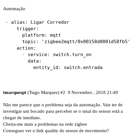
Automação
- alias: Ligar Corredor                         
    trigger:                                    
      platform: mqtt                            
      topic: 'zigbee2mqtt/0x00158d0001d58fb5'   
    action:                                     
      - service: switch.turn_on                 
        data:                                   
          entity_id: switch.entrada
tmarquespt
(Tiago Marques)
#2
9 Novembro , 2018 21:49
Não me parece que o problema seja da automação. Vais ter de
investigar um bocado para perceber se o sinal do sensor está a
chegar de imediato.
Cheira-me mais a problemas na rede zigbee
Consegues ver o link quality do sensor de movimento?