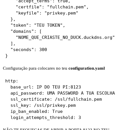
    "accept_terms": true,

    "certfile": "fullchain.pem",

    "keyfile": "privkey.pem"

  },

  "token": "TEU TOKEN",

  "domains": [

    "NOME_QUE_CRIASTE_NO_DUCK.duckdns.org"

  ],

  "seconds": 300

Configuração para colocares no teu
configuration.yaml
http:

  base_url: IP DO TEU PI:8123   

  api_password: UMA PASSWORD A TUA ESCOLHA

  ssl_certificate: /ssl/fullchain.pem

  ssl_key: /ssl/privkey.pem

  ip_ban_enabled: True
