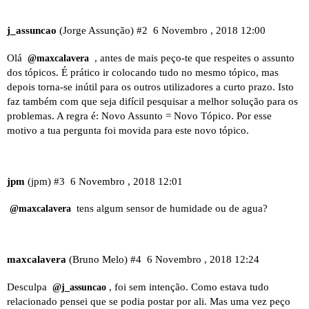
j_assuncao
(Jorge Assunção)
#2
6 Novembro , 2018 12:00
Olá
, antes de mais peço-te que respeites o assunto
@maxcalavera
dos tópicos. É prático ir colocando tudo no mesmo tópico, mas
depois torna-se inútil para os outros utilizadores a curto prazo. Isto
faz também com que seja difícil pesquisar a melhor solução para os
problemas. A regra é: Novo Assunto = Novo Tópico. Por esse
motivo a tua pergunta foi movida para este novo tópico.
jpm
(jpm)
#3
6 Novembro , 2018 12:01
tens algum sensor de humidade ou de agua?
@maxcalavera
maxcalavera
(Bruno Melo)
#4
6 Novembro , 2018 12:24
Desculpa
, foi sem intenção. Como estava tudo
@j_assuncao
relacionado pensei que se podia postar por ali. Mas uma vez peço