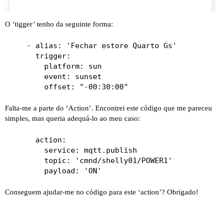
O ‘tigger’ tenho da seguinte forma:
    - alias: 'Fechar estore Quarto Gs'

      trigger:

        platform: sun

        event: sunset

Falta-me a parte do ‘Action’. Encontrei este código que me pareceu
simples, mas queria adequá-lo ao meu caso:
      action:

        service: mqtt.publish

        topic: 'cmnd/shelly01/POWER1'

Conseguem ajudar-me no código para este ‘action’? Obrigado!