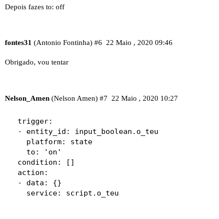
Depois fazes to: off
fontes31
(Antonio Fontinha)
#6
22 Maio , 2020 09:46
Obrigado, vou tentar
Nelson_Amen
(Nelson Amen)
#7
22 Maio , 2020 10:27
  trigger:

  - entity_id: input_boolean.o_teu

    platform: state

    to: 'on'

  condition: []

  action:

  - data: {}
