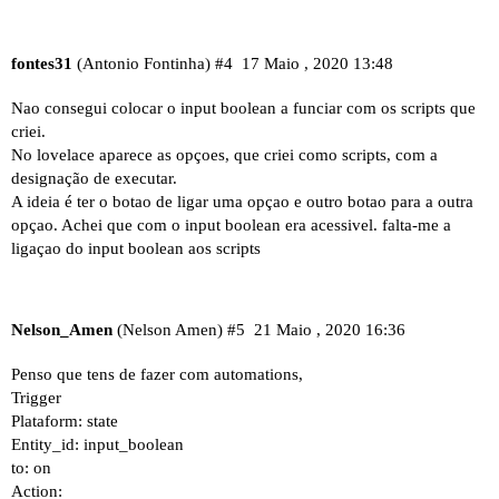
fontes31
(Antonio Fontinha)
#4
17 Maio , 2020 13:48
Nao consegui colocar o input boolean a funciar com os scripts que
criei.
No lovelace aparece as opçoes, que criei como scripts, com a
designação de executar.
A ideia é ter o botao de ligar uma opçao e outro botao para a outra
opçao. Achei que com o input boolean era acessivel. falta-me a
ligaçao do input boolean aos scripts
Nelson_Amen
(Nelson Amen)
#5
21 Maio , 2020 16:36
Penso que tens de fazer com automations,
Trigger
Plataform: state
Entity_id: input_boolean
to: on
Action: