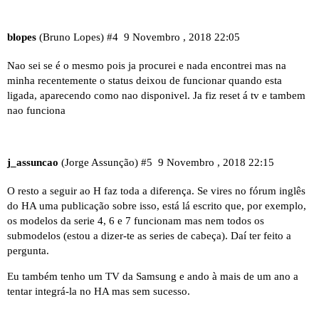
blopes
(Bruno Lopes)
#4
9 Novembro , 2018 22:05
Nao sei se é o mesmo pois ja procurei e nada encontrei mas na
minha recentemente o status deixou de funcionar quando esta
ligada, aparecendo como nao disponivel. Ja fiz reset á tv e tambem
nao funciona
j_assuncao
(Jorge Assunção)
#5
9 Novembro , 2018 22:15
O resto a seguir ao H faz toda a diferença. Se vires no fórum inglês
do HA uma publicação sobre isso, está lá escrito que, por exemplo,
os modelos da serie 4, 6 e 7 funcionam mas nem todos os
submodelos (estou a dizer-te as series de cabeça). Daí ter feito a
pergunta.
Eu também tenho um TV da Samsung e ando à mais de um ano a
tentar integrá-la no HA mas sem sucesso.