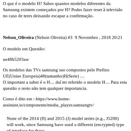
O que é o modelo H? Sabes quantos modelos diferentes da
Samsung existem começados por H? Podes fazer reset à televisão
no caso de teres deixando escapar a confirmação.
Nelson_Oliveira
(Nelson Oliveira)
#3
9 Novembro , 2018 20:21
O modelo em Questão:
ue48h5203aw
Os modelos das TVs samsung sao compostos pelo Prefixo
UE(Uniao Europeia)48(tamanho)H(Serie) …
O important a saber é o H… daí ter referido o modelo H… Para esta
questão o resto não tem qualquer importancia.
Como é dito em :
https://www.home-
assistant.io/components/media_player.samsungtv/
None of the 2014 (H) and 2015 (J) model series (e.g., J5200)
will work, since Samsung have used a different (encrypted) type
of interface for these.