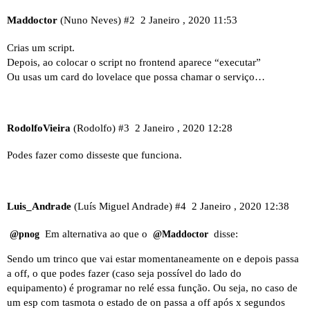
Maddoctor
(Nuno Neves)
#2
2 Janeiro , 2020 11:53
Crias um script.
Depois, ao colocar o script no frontend aparece “executar”
Ou usas um card do lovelace que possa chamar o serviço…
RodolfoVieira
(Rodolfo)
#3
2 Janeiro , 2020 12:28
Podes fazer como disseste que funciona.
Luis_Andrade
(Luís Miguel Andrade)
#4
2 Janeiro , 2020 12:38
Em alternativa ao que o
disse:
@pnog
@Maddoctor
Sendo um trinco que vai estar momentaneamente on e depois passa
a off, o que podes fazer (caso seja possível do lado do
equipamento) é programar no relé essa função. Ou seja, no caso de
um esp com tasmota o estado de on passa a off após x segundos