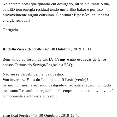
No entanto notei que quando em desligado, ou seja durante o dia,
os LED tem energia residual tendo um brilho baixo e por isso
provavelmente algum consumo. É normal? É possível anular esta
energia residual?
Obrigado
RodolfoVieira
(Rodolfo)
#2
30 Outubro , 2019 13:11
Bem vindo ao fórum da CPHA
e não esqueças de ler os
@rmp
nossos
Termos do Serviço/Regras
e a
FAQ
.
Não sei se percebi bem a tua questão…
Vou inverter…Falas do Led do sonoff basic (verde)?
Se sim, por norma aquando desligado o led está apagado, contudo
esse sonoff estando energizado terá sempre um consumo…devido à
componente electrónica,wifi etc…
rmp
(Rui Pereira)
#3
30 Outubro , 2019 13:40