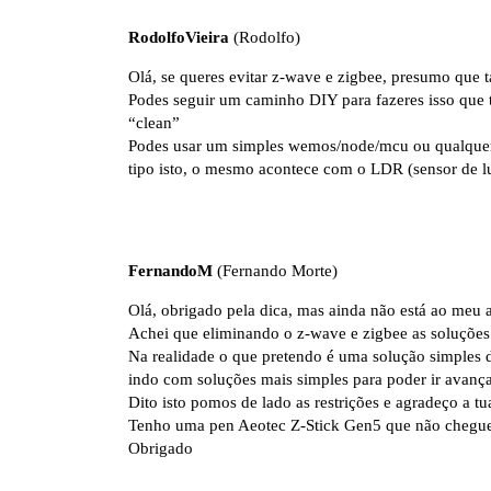
RodolfoVieira
(Rodolfo)
Olá, se queres evitar z-wave e zigbee, presumo que 
Podes seguir um caminho DIY para fazeres isso que
“clean”
Podes usar um simples wemos/node/mcu ou qualquer 
tipo
isto
, o mesmo acontece com o LDR (sensor de lu
FernandoM
(Fernando Morte)
Olá, obrigado pela dica, mas ainda não está ao meu 
Achei que eliminando o z-wave e zigbee as soluções 
Na realidade o que pretendo é uma solução simples de 
indo com soluções mais simples para poder ir avanç
Dito isto pomos de lado as restrições e agradeço a tu
Tenho uma pen Aeotec Z-Stick Gen5 que não cheguei a 
Obrigado