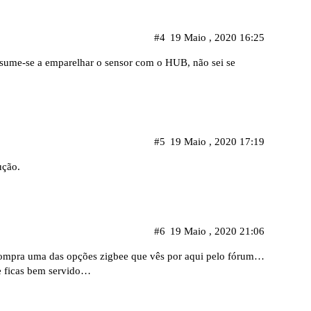
#4
19 Maio , 2020 16:25
esume-se a emparelhar o sensor com o HUB, não sei se
#5
19 Maio , 2020 17:19
ução.
#6
19 Maio , 2020 21:06
compra uma das opções zigbee que vês por aqui pelo fórum…
e ficas bem servido…