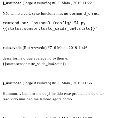
j_assuncao
(Jorge Assunção)
#6
6 Maio , 2019 11:22
command_on
Não tenho a certeza se funciona mas no
usa:
command_on: 'python3 /config/LM4.py
{{states.sensor.teste_saida_lm4.state}}'
ruiazevedo
(Rui Azevedo)
#7
6 Maio , 2019 11:46
dessa forma o que aparece no python é:
{{states.sensor.teste_saida_lm4.state}}
j_assuncao
(Jorge Assunção)
#8
6 Maio , 2019 11:56
Hummm… Lembro-me de já ter tido esse problema e de o ter
resolvido mas não me lembro agora como…