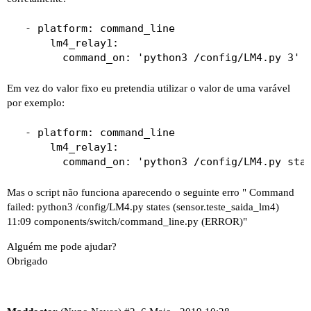
  - platform: command_line

      lm4_relay1:

Em vez do valor fixo eu pretendia utilizar o valor de uma varável
por exemplo:
  - platform: command_line

      lm4_relay1:

Mas o script não funciona aparecendo o seguinte erro " Command
failed: python3 /config/LM4.py states (sensor.teste_saida_lm4)
11:09 components/switch/command_line.py (ERROR)"
Alguém me pode ajudar?
Obrigado