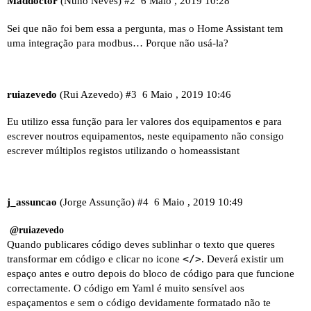
Maddoctor
(Nuno Neves)
#2
6 Maio , 2019 10:28
Sei que não foi bem essa a pergunta, mas o Home Assistant tem
uma integração para modbus… Porque não usá-la?
ruiazevedo
(Rui Azevedo)
#3
6 Maio , 2019 10:46
Eu utilizo essa função para ler valores dos equipamentos e para
escrever noutros equipamentos, neste equipamento não consigo
escrever múltiplos registos utilizando o homeassistant
j_assuncao
(Jorge Assunção)
#4
6 Maio , 2019 10:49
@ruiazevedo
Quando publicares código deves sublinhar o texto que queres
</>
transformar em código e clicar no icone
. Deverá existir um
espaço antes e outro depois do bloco de código para que funcione
correctamente. O código em Yaml é muito sensível aos
espaçamentos e sem o código devidamente formatado não te