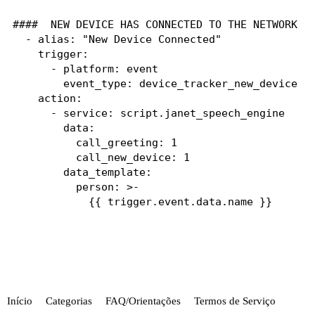
####  NEW DEVICE HAS CONNECTED TO THE NETWORK

  - alias: "New Device Connected"

    trigger:

      - platform: event

        event_type: device_tracker_new_device

    action:

      - service: script.janet_speech_engine

        data:

          call_greeting: 1

          call_new_device: 1

        data_template:

          person: >-

            {{ trigger.event.data.name }}
Início
Categorias
FAQ/Orientações
Termos de Serviço