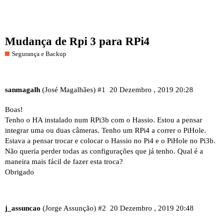
Mudança de Rpi 3 para RPi4
Segurança e Backup
sanmagalh
(José Magalhães)
#1
20 Dezembro , 2019 20:28
Boas!
Tenho o HA instalado num RPi3b com o Hassio. Estou a pensar
integrar uma ou duas câmeras. Tenho um RPi4 a correr o PiHole.
Estava a pensar trocar e colocar o Hassio no Pi4 e o PiHole no Pi3b.
Não queria perder todas as configurações que já tenho. Qual é a
maneira mais fácil de fazer esta troca?
Obrigado
j_assuncao
(Jorge Assunção)
#2
20 Dezembro , 2019 20:48