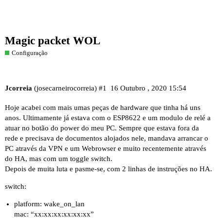
Magic packet WOL
Configuração
Jcorreia
(josecarneirocorreia)
#1
16 Outubro , 2020 15:54
Hoje acabei com mais umas peças de hardware que tinha há uns
anos. Ultimamente já estava com o ESP8622 e um modulo de relé a
atuar no botão do power do meu PC. Sempre que estava fora da
rede e precisava de documentos alojados nele, mandava arrancar o
PC através da VPN e um Webrowser e muito recentemente através
do HA, mas com um toggle switch.
Depois de muita luta e pasme-se, com 2 linhas de instruções no HA.
switch:
platform: wake_on_lan
mac: “xx:xx:xx:xx:xx:xx”