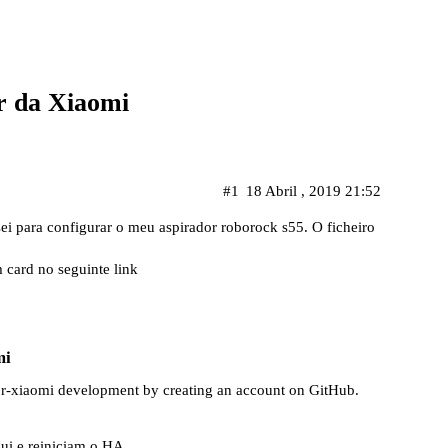
r da Xiaomi
#1
18 Abril , 2019 21:52
ei para configurar o meu aspirador roborock s55. O ficheiro
card no seguinte link
mi
r-xiaomi development by creating an account on GitHub.
ui e reiniciam o HA