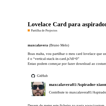
Lovelace Card para aspirado
Partilha de Projectos
maxcalavera
(Bruno Melo)
Boas malta, vou partilhar o meu card lovelace que us
é o “vertical-stack-in-card.js?dl=0”
Entao podem começar por fazer download ao costum 
GitHub
maxcalavera81/Aspirador-xiao
Contribute to maxcalavera81/Aspirado
Devem de meter este ficheiro na pasta www/custom_