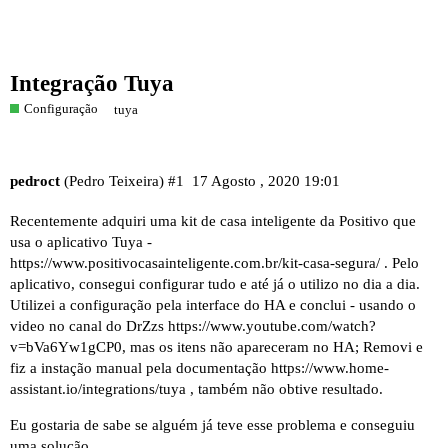
Integração Tuya
Configuração
tuya
pedroct
(Pedro Teixeira)
#1
17 Agosto , 2020 19:01
Recentemente adquiri uma kit de casa inteligente da Positivo que
usa o aplicativo Tuya -
https://www.positivocasainteligente.com.br/kit-casa-segura/
. Pelo
aplicativo, consegui configurar tudo e até já o utilizo no dia a dia.
Utilizei a configuração pela interface do HA e conclui - usando o
video no canal do DrZzs
https://www.youtube.com/watch?
v=bVa6Yw1gCP0
, mas os itens não apareceram no HA; Removi e
fiz a instação manual pela documentação
https://www.home-
assistant.io/integrations/tuya
, também não obtive resultado.
Eu gostaria de sabe se alguém já teve esse problema e conseguiu
uma solução.