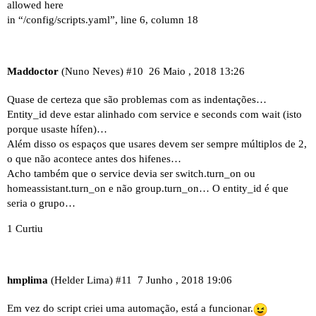
allowed here
in “/config/scripts.yaml”, line 6, column 18
Maddoctor
(Nuno Neves)
#10
26 Maio , 2018 13:26
Quase de certeza que são problemas com as indentações…
Entity_id deve estar alinhado com service e seconds com wait (isto
porque usaste hífen)…
Além disso os espaços que usares devem ser sempre múltiplos de 2,
o que não acontece antes dos hifenes…
Acho também que o service devia ser switch.turn_on ou
homeassistant.turn_on e não group.turn_on… O entity_id é que
seria o grupo…
1 Curtiu
hmplima
(Helder Lima)
#11
7 Junho , 2018 19:06
Em vez do script criei uma automação, está a funcionar.