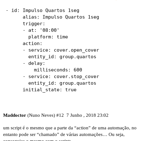
- id: Impulso Quartos 1seg

      alias: Impulso Quartos 1seg    

      trigger:

      - at: '08:00'  

        platform: time   

      action:

      - service: cover.open_cover

        entity_id: group.quartos

      - delay:

          milliseconds: 600

      - service: cover.stop_cover

        entity_id: group.quartos

      initial_state: true
Maddoctor
(Nuno Neves)
#12
7 Junho , 2018 23:02
um script é o mesmo que a parte da “action” de uma automação, no
entanto pode ser “chamado” de várias automações… Ou seja,
conseguias o mesmo com o script: