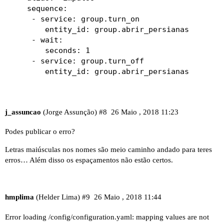
    sequence:

     - service: group.turn_on

        entity_id: group.abrir_persianas

     - wait:

        seconds: 1

     - service: group.turn_off

        entity_id: group.abrir_persianas
j_assuncao
(Jorge Assunção)
#8
26 Maio , 2018 11:23
Podes publicar o erro?
Letras maiúsculas nos nomes são meio caminho andado para teres
erros… Além disso os espaçamentos não estão certos.
hmplima
(Helder Lima)
#9
26 Maio , 2018 11:44
Error loading /config/configuration.yaml: mapping values are not