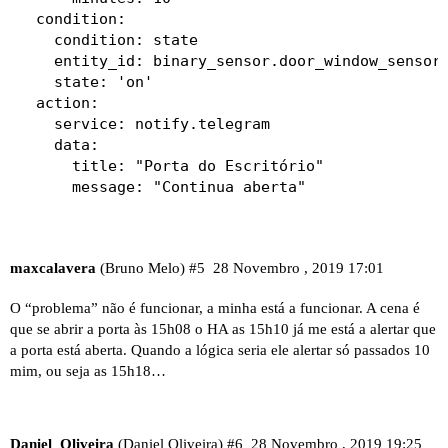
  condition:

    condition: state

    entity_id: binary_sensor.door_window_sensor_
    state: 'on'

  action:

    service: notify.telegram

    data:

      title: "Porta do Escritório"

maxcalavera
(Bruno Melo)
#5
28 Novembro , 2019 17:01
O “problema” não é funcionar, a minha está a funcionar. A cena é
que se abrir a porta às 15h08 o HA as 15h10 já me está a alertar que
a porta está aberta. Quando a lógica seria ele alertar só passados 10
mim, ou seja as 15h18…
Daniel_Oliveira
(Daniel Oliveira)
#6
28 Novembro , 2019 19:25