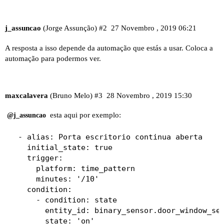
j_assuncao
(Jorge Assunção)
#2
27 Novembro , 2019 06:21
A resposta a isso depende da automação que estás a usar. Coloca a
automação para podermos ver.
maxcalavera
(Bruno Melo)
#3
28 Novembro , 2019 15:30
esta aqui por exemplo:
@j_assuncao
  - alias: Porta escritorio continua aberta

    initial_state: true

    trigger:

      platform: time_pattern

      minutes: '/10'

    condition:

      - condition: state

        entity_id: binary_sensor.door_window_sen
        state: 'on'
