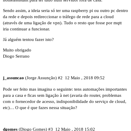
homeassistant para ter tudo num servidor fora de casa.
Sendo assim, a ideia seria só ter uma raspberry pi ou outro pc dentro
da rede e depois redireccionar o tráfego de rede para a cloud
(através de uma ligação de vpn). Tudo o resto que fosse por mqtt
iria continuar a funcionar.
Já alguém tentou fazer isto?
Muito obrigado
Diogo Serrano
j_assuncao
(Jorge Assunção)
#2
12 Maio , 2018 09:52
Pode ser feito mas imagina o seguinte: tens automações importantes
para a casa e ficas sem ligação à net (avaria do router, problemas
com o fornecedor de acesso, indisponibilidade do serviço de cloud,
etc)… O que é que fazes nessa situação?
dgomes
(Diogo Gomes)
#3
12 Maio , 2018 15:02