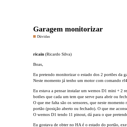
Garagem monitorizar
Dúvidas
ricain
(Ricardo Silva)
Boas,
Eu pretendo monitorizar o estado dos 2 portões da g
Neste momento já tenho um motor com comando rf433
Eu estava a pensar instalar um wemos D1 mini + 2 rel
botões que cada um tem que serve para abrir ou fecha
O que me falta são os sensores, que neste momento 
portão (posição aberto ou fechado). O que me acon
O wemos D1 tendo 11 pinout, dá para o que pretend
Eu gostava de obter no HA é o estado do portão, ex