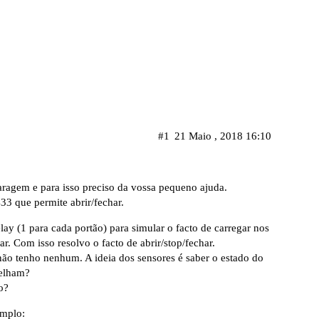
#1
21 Maio , 2018 16:10
aragem e para isso preciso da vossa pequeno ajuda.
 que permite abrir/fechar.
ay (1 para cada portão) para simular o facto de carregar nos
r. Com isso resolvo o facto de abrir/stop/fechar.
não tenho nenhum. A ideia dos sensores é saber o estado do
selham?
o?
emplo: