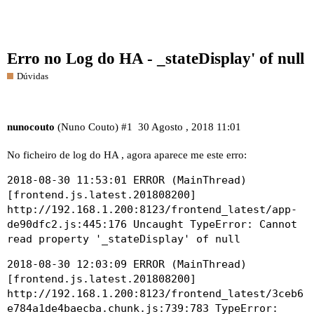
Erro no Log do HA - _stateDisplay' of null
Dúvidas
nunocouto
(Nuno Couto)
#1
30 Agosto , 2018 11:01
No ficheiro de log do HA , agora aparece me este erro:
2018-08-30 11:53:01 ERROR (MainThread)
[frontend.js.latest.201808200]
http://192.168.1.200:8123/frontend_latest/app-
de90dfc2.js:445:176 Uncaught TypeError: Cannot
read property '_stateDisplay' of null
2018-08-30 12:03:09 ERROR (MainThread)
[frontend.js.latest.201808200]
http://192.168.1.200:8123/frontend_latest/3ceb6
e784a1de4baecba.chunk.js:739:783 TypeError: