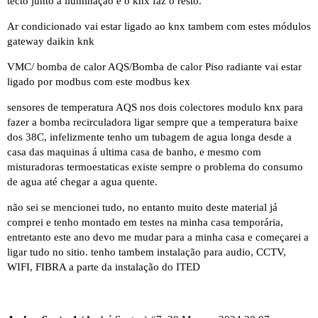
tecto junto á iluminação e o knx faz o resto.
Ar condicionado vai estar ligado ao knx tambem com estes módulos
gateway daikin knk
VMC/ bomba de calor AQS/Bomba de calor Piso radiante vai estar
ligado por modbus com este
modbus kex
sensores de temperatura AQS nos dois colectores
modulo knx
para
fazer a bomba recirculadora ligar sempre que a temperatura baixe
dos 38C, infelizmente tenho um tubagem de agua longa desde a
casa das maquinas á ultima casa de banho, e mesmo com
misturadoras termoestaticas existe sempre o problema do consumo
de agua até chegar a agua quente.
não sei se mencionei tudo, no entanto muito deste material já
comprei e tenho montado em testes na minha casa temporária,
entretanto este ano devo me mudar para a minha casa e começarei a
ligar tudo no sitio. tenho tambem instalação para audio, CCTV,
WIFI, FIBRA a parte da instalação do ITED