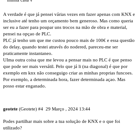
minha casa v
A verdade é que já pensei várias vezes em fazer apenas com KNX e
inclusive até tenho um orçamento bem generoso. Mas como queria
ser eu a fazer para poupar uns trocos na mão de obra e material,
pensei na opçao de PLC.
PLC já tenho um que me custou pouco mais de 100€ e essa questão
do delay, quando testei através do nodered, pareceu-me ser
praticamente instantaneo.
UIma outra coisa que me levou a pensar mais no PLC é que penso
que pode ser mais versátil. Pelo que já li (na diagonal) é que por
exemplo em knx não conseguigo criar as minhas proprias funcoes.
Por exemplo, a determinada hora, fazer determinada açao. Mas
posso estar enganado.
geotete
(Geotete)
#4
29 Março , 2024 13:44
Podes partilhar mais sobre a tua solução de KNX e o que foi
utilizado?