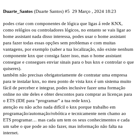
Duarte_Santos
(Duarte Santos)
#5
29 Março , 2024 18:23
podes criar com componentes de lógica que ligas á rede KNX,
como relógios ou controladores lógicos, no entanto se vais ligar ao
home assistant nada disso interessa, podes usar o home assistant
para fazer todas essas opções sem problemas e com muitas
vantagens, por exemplo (saber a tua localização, não existe nenhum
componente knx que consiga fazer isso, mas o home assistant
consegue e consegues enviar sinais para o bus knx e controlar o que
quiseres).
também não precisas obrigatoriamente de contratar uma empresa
para te instalar knx, no meu ponto de vista knx é um sistema muito
fácil de perceber e integrar, podes inclusive fazer uma formação
online no site deles e obter descontos para comprar as licenças para
o ETS (IDE para “programar” a tua rede knx).
atenção eu não acho nada difícil o knx porque trabalho em
programação/automação/robótica e tecnicamente nem chamo ao
ETS programar… mas cada um tem os seus conhecimentos e cada
um sabe o que pode ao não fazer, mas informação não falta na
internet.