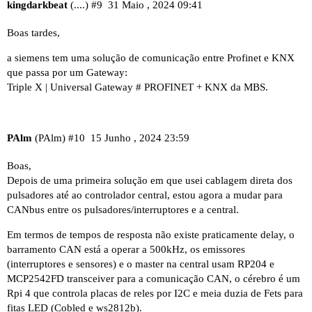
kingdarkbeat
(....)
#9
31 Maio , 2024 09:41
Boas tardes,
a siemens tem uma solução de comunicação entre Profinet e KNX
que passa por um Gateway:
Triple X | Universal Gateway # PROFINET + KNX da MBS.
PAlm
(PAlm)
#10
15 Junho , 2024 23:59
Boas,
Depois de uma primeira solução em que usei cablagem direta dos
pulsadores até ao controlador central, estou agora a mudar para
CANbus entre os pulsadores/interruptores e a central.
Em termos de tempos de resposta não existe praticamente delay, o
barramento CAN está a operar a 500kHz, os emissores
(interruptores e sensores) e o master na central usam RP204 e
MCP2542FD transceiver para a comunicação CAN, o cérebro é um
Rpi 4 que controla placas de reles por I2C e meia duzia de Fets para
fitas LED (Cobled e ws2812b).