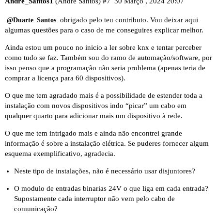
Andre_Santos1
(André Santos)
#7
30 Março , 2024 20:07
obrigado pelo teu contributo. Vou deixar aqui
@Duarte_Santos
algumas questões para o caso de me conseguires explicar melhor.
Ainda estou um pouco no inicio a ler sobre knx e tentar perceber
como tudo se faz. Também sou do ramo de automação/software, por
isso penso que a programação não seria problema (apenas teria de
comprar a licença para 60 dispositivos).
O que me tem agradado mais é a possibilidade de estender toda a
instalação com novos dispositivos indo “picar” um cabo em
qualquer quarto para adicionar mais um dispositivo à rede.
O que me tem intrigado mais e ainda não encontrei grande
informação é sobre a instalação elétrica. Se puderes fornecer algum
esquema exemplificativo, agradecia.
Neste tipo de instalações, não é necessário usar disjuntores?
O
modulo de entradas binarias 24V
o que liga em cada entrada?
Supostamente cada interruptor não vem pelo cabo de
comunicação?