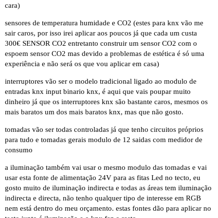
cara)
sensores de temperatura humidade e CO2 (estes para knx vão me
sair caros, por isso irei aplicar aos poucos já que cada um custa
300€
SENSOR CO2
entretanto construir um sensor CO2 com o
espoem
sensor CO2
mas devido a problemas de estética é só uma
experiência e não será os que vou aplicar em casa)
interruptores vão ser o modelo
tradicional
ligado ao modulo de
entradas knx
input binario knx
, é aqui que vais poupar muito
dinheiro já que os interruptores knx são bastante caros, mesmos os
mais baratos
um dos mais baratos knx, mas que não gosto
.
tomadas vão ser todas controladas já que tenho circuitos próprios
para tudo e tomadas gerais
modulo de 12 saidas com medidor de
consumo
a iluminação também vai usar o
mesmo modulo das tomadas
e vai
usar esta
fonte de alimentação 24V
para as fitas Led no tecto, eu
gosto muito de iluminação indirecta e todas as áreas tem iluminação
indirecta e directa, não tenho qualquer tipo de interesse em RGB
nem está dentro do meu orçamento. estas fontes dão para aplicar no