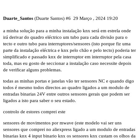
Duarte_Santos
(Duarte Santos)
#6
29 Março , 2024 19:20
a minha solução para a minha instalação knx será em estrela onde
irá derivar do quadro eléctrico um tubo para cada divisão para o
tecto e outro tubo para interruptores/sensores (isto porque fiz uma
parte da instalação eléctrica e knx pelo chão e pelo tecto) poderia ter
simplificado e passado knx de interruptor em interruptor pela casa
toda, mas eu gosto de seccionar a instalação caso necessite depois
de verificar alguns problemas.
todas as minhas portas e janelas vão ter sensores NC e quando digo
todos é mesmo todos directos ao quadro ligados a um
modulo de
entradas binarias 24V
entre outros sensores gerais que podem ser
ligados a isto para saber o seu estado.
controlo de estores
comprei este
sensores de movimentos por mwave (este modelo vai ser uns
sensores que comprei no
aliexpress
ligado a um modulo de entradas
binarias knx
4 input binario knx
os sensores knx custam os olhos da