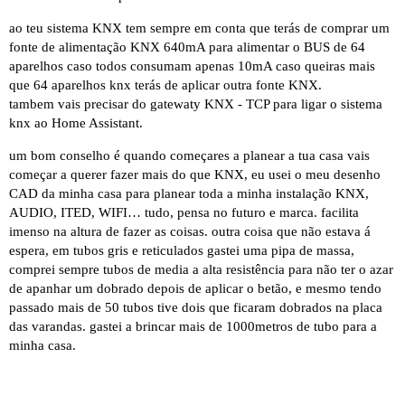
ao teu sistema KNX tem sempre em conta que terás de comprar um
fonte de alimentação KNX 640mA para alimentar o BUS de 64
aparelhos caso todos consumam apenas 10mA caso queiras mais
que 64 aparelhos knx terás de aplicar outra fonte KNX.
tambem vais precisar do gatewaty KNX - TCP para ligar o sistema
knx ao Home Assistant.
um bom conselho é quando começares a planear a tua casa vais
começar a querer fazer mais do que KNX, eu usei o meu desenho
CAD da minha casa para planear toda a minha instalação KNX,
AUDIO, ITED, WIFI… tudo, pensa no futuro e marca. facilita
imenso na altura de fazer as coisas. outra coisa que não estava á
espera, em tubos gris e reticulados gastei uma pipa de massa,
comprei sempre tubos de media a alta resistência para não ter o azar
de apanhar um dobrado depois de aplicar o betão, e mesmo tendo
passado mais de 50 tubos tive dois que ficaram dobrados na placa
das varandas. gastei a brincar mais de 1000metros de tubo para a
minha casa.