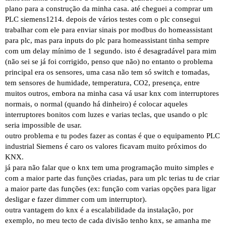
plano para a construção da minha casa. até cheguei a comprar um
PLC siemens1214. depois de vários testes com o plc consegui
trabalhar com ele para enviar sinais por modbus do homeassistant
para plc, mas para inputs do plc para homeassistant tinha sempre
com um delay mínimo de 1 segundo. isto é desagradável para mim
(não sei se já foi corrigido, penso que não) no entanto o problema
principal era os sensores, uma casa não tem só switch e tomadas,
tem sensores de humidade, temperatura, CO2, presença, entre
muitos outros, embora na minha casa vá usar knx com interruptores
normais, o normal (quando há dinheiro) é colocar aqueles
interruptores bonitos com luzes e varias teclas, que usando o plc
seria impossible de usar.
outro problema e tu podes fazer as contas é que o equipamento PLC
industrial Siemens é caro os valores ficavam muito próximos do
KNX.
já para não falar que o knx tem uma programação muito simples e
com a maior parte das funções criadas, para um plc terias tu de criar
a maior parte das funções (ex: função com varias opções para ligar
desligar e fazer dimmer com um interruptor).
outra vantagem do knx é a escalabilidade da instalação, por
exemplo, no meu tecto de cada divisão tenho knx, se amanha me