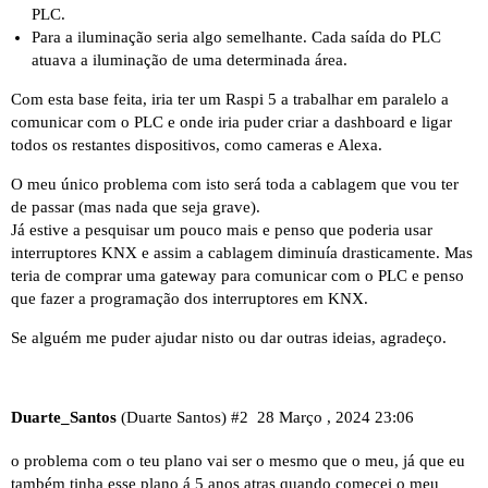
PLC.
Para a iluminação seria algo semelhante. Cada saída do PLC
atuava a iluminação de uma determinada área.
Com esta base feita, iria ter um Raspi 5 a trabalhar em paralelo a
comunicar com o PLC e onde iria puder criar a dashboard e ligar
todos os restantes dispositivos, como cameras e Alexa.
O meu único problema com isto será toda a cablagem que vou ter
de passar (mas nada que seja grave).
Já estive a pesquisar um pouco mais e penso que poderia usar
interruptores KNX e assim a cablagem diminuía drasticamente. Mas
teria de comprar uma gateway para comunicar com o PLC e penso
que fazer a programação dos interruptores em KNX.
Se alguém me puder ajudar nisto ou dar outras ideias, agradeço.
Duarte_Santos
(Duarte Santos)
#2
28 Março , 2024 23:06
o problema com o teu plano vai ser o mesmo que o meu, já que eu
também tinha esse plano á 5 anos atras quando comecei o meu