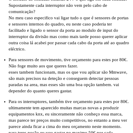
Supostamente cada interruptor não vem pelo cabo de
comunicação?
No meu caso especifico vai ligar tudo o que é sensores de portas
e sensores internos do quadro, eu neste caso poderia ter
facilitado e ligado o sensor da porta ao modulo de input do
interruptor da divisão mas como mais tarde posso querer aplicar
outra coisa lá acabei por passar cada cabo da porta até ao quadro
eléctrico.
Para sensores de movimento, tive orçamento para
estes
por 80€.
Não foge muito aos que queres fazer.
esses tambem funcionam, mas os que vou aplicar são Mmwave,
são mais precisos na deteção e conseguem detectar pessoas
paradas na area, mas esses são uma boa opção tambem. vai
depender do quanto queres gastar.
Para os interruptores, também tive orçamento para
estes
por 80€.
ultimamente tem aparecido muitas marcas novas a produzir
equipamentos knx, eu sinceramente não conheço essa marca,
mas parece ter preços muito competitivos, no entanto a meu ver
parece ainda ficar a cima do meu orçamento neste momento.
para teres noção eu vou gastar no maximo 50€ por cada