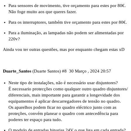
Para sensores de movimento, tive orçamento para
estes
por 80€.
Não foge muito aos que queres fazer.
Para os interruptores, também tive orçamento para
estes
por 80€.
Para a iluminação, as lampadas não podem ser alimentadas por
220v?
Ainda vou ter outras questões, mas por enquanto chegam estas xD
Duarte_Santos
(Duarte Santos)
#8
30 Março , 2024 20:57
Neste tipo de instalações, não é necessário usar disjuntores?
É necessario protecções como qualquer outro quadro disjuntores/
diferenciais, mais importante para garantir a longevidade dos
equipamentos é aplicar descarregadores de tensão no quadro.
Os aparelhos podem ficar no quadro eléctrico junto com as
proteções, convém planear o quadro com antecedência para
poderes ter espaço para tudo.
O
modulo de entradas binarias 24V
o que liga em cada entrada?