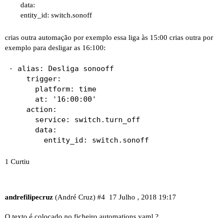
data:
entity_id: switch.sonoff
crias outra automação por exemplo essa liga às 15:00 crias outra por
exemplo para desligar as 16:100:
- alias: Desliga sonooff

    trigger:

      platform: time

      at: '16:00:00'

    action:

      service: switch.turn_off

      data:

        entity_id: switch.sonoff
1 Curtiu
andrefilipecruz
(André Cruz)
#4
17 Julho , 2018 19:17
O texto é colocado no ficheiro automations.yaml ?