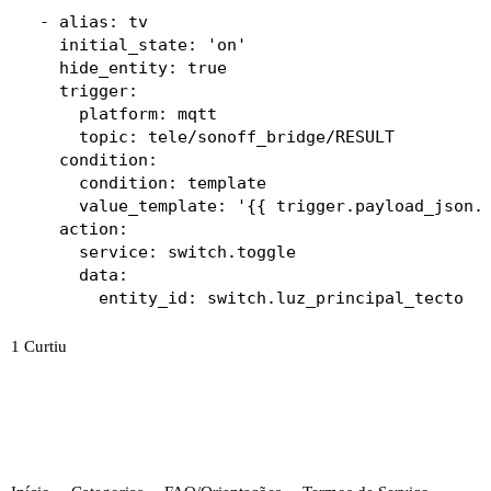
  service_template: >

  - alias: tv

   {% if is_state('switch.radio', 'off') %}

    initial_state: 'on'

   switch.turn_on  

    hide_entity: true

   {%- elif is_state('switch.radio', 'on') -%}

    trigger:

   switch.turn_off

      platform: mqtt

   {% endif %}

      topic: tele/sonoff_bridge/RESULT

    condition:

      condition: template

      value_template: '{{ trigger.payload_json.R
    action:

      service: switch.toggle

      data:

        entity_id: switch.luz_principal_tecto
1 Curtiu