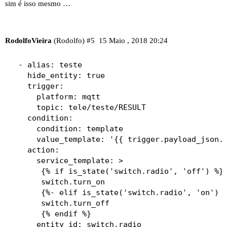
sim é isso mesmo …
RodolfoVieira
(Rodolfo)
#5
15 Maio , 2018 20:24
  - alias: teste

    hide_entity: true

    trigger:

      platform: mqtt

      topic: tele/teste/RESULT

    condition:

      condition: template

      value_template: '{{ trigger.payload_json.R
    action:

      service_template: >

       {% if is_state('switch.radio', 'off') %}

       switch.turn_on  

       {%- elif is_state('switch.radio', 'on') -
       switch.turn_off

       {% endif %}
