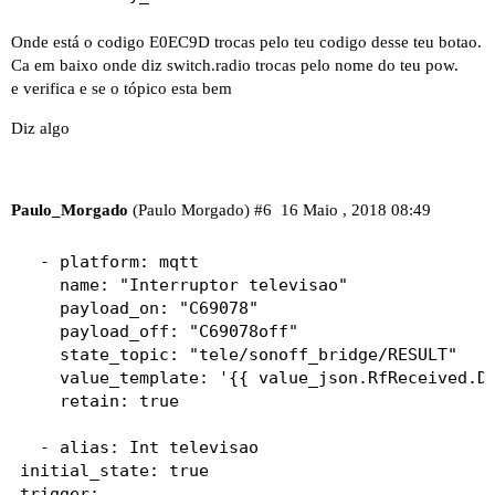
Onde está o codigo E0EC9D trocas pelo teu codigo desse teu botao.
Ca em baixo onde diz switch.radio trocas pelo nome do teu pow.
e verifica e se o tópico esta bem
Diz algo
Paulo_Morgado
(Paulo Morgado)
#6
16 Maio , 2018 08:49
  - platform: mqtt

    name: "Interruptor televisao"

    payload_on: "C69078"

    payload_off: "C69078off"

    state_topic: "tele/sonoff_bridge/RESULT"

    value_template: '{{ value_json.RfReceived.Da
    retain: true

  - alias: Int televisao

initial_state: true

trigger:
