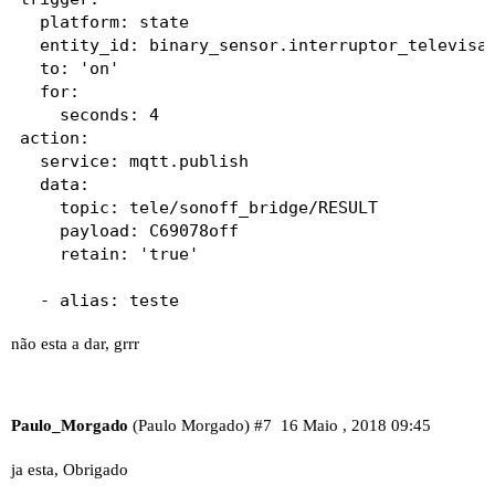
  platform: state

  entity_id: binary_sensor.interruptor_televisao
  to: 'on'

  for:

    seconds: 4

action:

  service: mqtt.publish

  data:

    topic: tele/sonoff_bridge/RESULT

    payload: C69078off

    retain: 'true'

  - alias: teste

hide_entity: true

não esta a dar, grrr
trigger:

  platform: mqtt

  topic: tele/sonoff_bridge/RESULT

condition:

Paulo_Morgado
(Paulo Morgado)
#7
16 Maio , 2018 09:45
  condition: template

  value_template: '{{ trigger.payload_json.RfRec
ja esta, Obrigado
action:
