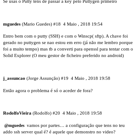
Se usas o Putty tens de passar a key pelo Puttygen primeiro
mguedes
(Mario Guedes)
#18
4 Maio , 2018 19:54
Entro bem com o putty (SSH) e com o Winscp( sftp). A chave foi
gerado no puttygen se nao estou em erro (já não me lembro porque
foi a muito tempo) mas tb a converti para openssl para tentar com o
Solid Explorer (O meu gestor de ficheiro preferido no android)
j_assuncao
(Jorge Assunção)
#19
4 Maio , 2018 19:58
Então agora o problema é só o aceder de fora?
RodolfoVieira
(Rodolfo)
#20
4 Maio , 2018 19:58
vamos por partes… a configuração que tens no teu
@mguedes
addo ssh server qual é? é aquele que demonstro no video?