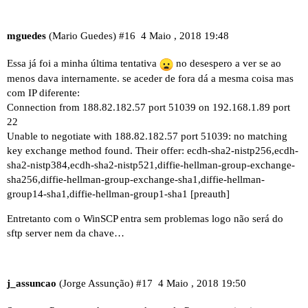
mguedes
(Mario Guedes)
#16
4 Maio , 2018 19:48
Essa já foi a minha última tentativa
no desespero a ver se ao
menos dava internamente. se aceder de fora dá a mesma coisa mas
com IP diferente:
Connection from 188.82.182.57 port 51039 on 192.168.1.89 port
22
Unable to negotiate with 188.82.182.57 port 51039: no matching
key exchange method found. Their offer: ecdh-sha2-nistp256,ecdh-
sha2-nistp384,ecdh-sha2-nistp521,diffie-hellman-group-exchange-
sha256,diffie-hellman-group-exchange-sha1,diffie-hellman-
group14-sha1,diffie-hellman-group1-sha1 [preauth]
Entretanto com o WinSCP entra sem problemas logo não será do
sftp server nem da chave…
j_assuncao
(Jorge Assunção)
#17
4 Maio , 2018 19:50