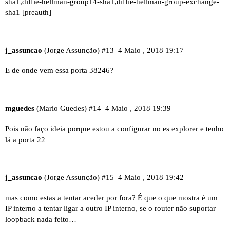
sha1,diffie-hellman-group14-sha1,diffie-hellman-group-exchange-
sha1 [preauth]
j_assuncao
(Jorge Assunção)
#13
4 Maio , 2018 19:17
E de onde vem essa porta 38246?
mguedes
(Mario Guedes)
#14
4 Maio , 2018 19:39
Pois não faço ideia porque estou a configurar no es explorer e tenho
lá a porta 22
j_assuncao
(Jorge Assunção)
#15
4 Maio , 2018 19:42
mas como estas a tentar aceder por fora? É que o que mostra é um
IP interno a tentar ligar a outro IP interno, se o router não suportar
loopback nada feito…