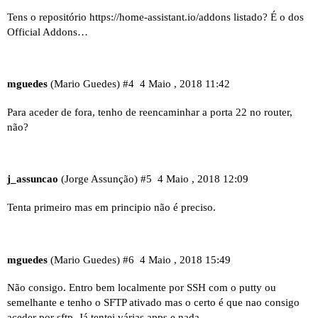
Tens o repositório
https://home-assistant.io/addons
listado? É o dos
Official Addons…
mguedes
(Mario Guedes)
#4
4 Maio , 2018 11:42
Para aceder de fora, tenho de reencaminhar a porta 22 no router,
não?
j_assuncao
(Jorge Assunção)
#5
4 Maio , 2018 12:09
Tenta primeiro mas em principio não é preciso.
mguedes
(Mario Guedes)
#6
4 Maio , 2018 15:49
Não consigo. Entro bem localmente por SSH com o putty ou
semelhante e tenho o SFTP ativado mas o certo é que nao consigo
aceder por sftp. Já tentei várias apps e nada.