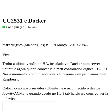
CC2531 e Docker
Configuração
hassio
mfrodrigues
(MRodrigues)
#1
19 Março , 2019 20:46
Viva,
Tenho a última versão do HA, instalada via Docker num server
ubuntu e agora queria colocar lá o meu controlador Zigbee CC2531.
Neste momento o controlador está a funcionar sem problemas num
Raspberry.
Coloco-o no novo servidor (Ubuntu), e é reconhecido o device
/dev/ttyACM0, e quando acedo no Ha à tab hardware consigo ver lá
o device: