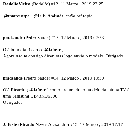
RodolfoVieira
(Rodolfo)
#12
11 Março , 2019 23:25
,
estão off topic.
@tmarquespt
@Luis_Andrade
pmdsaude
(Pedro Saude)
#13
12 Março , 2019 07:53
Olá bom dia Ricardo
,
@Jafoste
Agora não te consigo dizer, mas logo envio o modelo. Obrigado.
pmdsaude
(Pedro Saude)
#14
12 Março , 2019 19:30
Olá Ricardo (
) como prometido, o modelo da minha TV é
@Jafoste
uma Samsung UE43KU6500.
Obrigado.
Jafoste
(Ricardo Neves Alexandre)
#15
17 Março , 2019 17:17