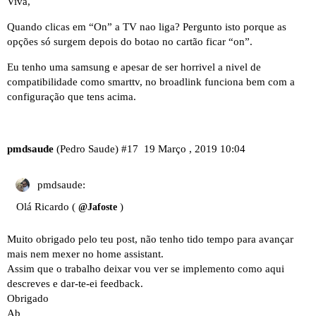
Viva,
Quando clicas em “On” a TV nao liga? Pergunto isto porque as
opções só surgem depois do botao no cartão ficar “on”.
Eu tenho uma samsung e apesar de ser horrivel a nivel de
compatibilidade como smarttv, no broadlink funciona bem com a
configuração que tens acima.
pmdsaude
(Pedro Saude)
#17
19 Março , 2019 10:04
pmdsaude:
Olá Ricardo (
)
@Jafoste
Muito obrigado pelo teu post, não tenho tido tempo para avançar
mais nem mexer no home assistant.
Assim que o trabalho deixar vou ver se implemento como aqui
descreves e dar-te-ei feedback.
Obrigado
Ab