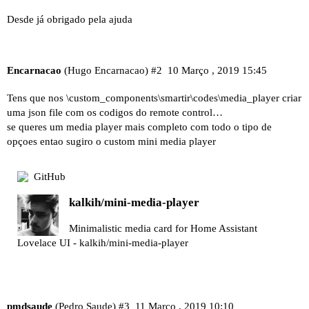
Desde já obrigado pela ajuda
Encarnacao
(Hugo Encarnacao)
#2
10 Março , 2019 15:45
Tens que nos \custom_components\smartir\codes\media_player criar
uma json file com os codigos do remote control…
se queres um media player mais completo com todo o tipo de
opçoes entao sugiro o custom mini media player
GitHub
kalkih/mini-media-player
Minimalistic media card for Home Assistant
Lovelace UI - kalkih/mini-media-player
pmdsaude
(Pedro Saude)
#3
11 Março , 2019 10:10