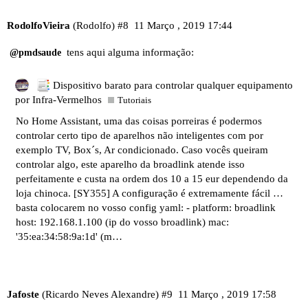
RodolfoVieira
(Rodolfo)
#8
11 Março , 2019 17:44
tens aqui alguma informação:
@pmdsaude
Dispositivo barato para controlar qualquer equipamento
por Infra-Vermelhos
Tutoriais
No Home Assistant, uma das coisas porreiras é podermos
controlar certo tipo de aparelhos não inteligentes com por
exemplo TV, Box´s, Ar condicionado. Caso vocês queiram
controlar algo, este aparelho da broadlink atende isso
perfeitamente e custa na ordem dos 10 a 15 eur dependendo da
loja chinoca. [SY355] A configuração é extremamente fácil …
basta colocarem no vosso config yaml: - platform: broadlink
host: 192.168.1.100 (ip do vosso broadlink) mac:
'35:ea:34:58:9a:1d' (m…
Jafoste
(Ricardo Neves Alexandre)
#9
11 Março , 2019 17:58