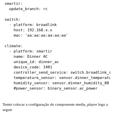
smartir:

  update_branch: rc

switch:

  - platform: broadlink

    host: 192.168.x.x

    mac: 'aa:aa:aa:aa:aa:aa'

climate:

  - platform: smartir

    name: Dinner AC

    unique_id: dinner_ac

    device_code: 1401

    controller_send_service: switch.broadlink_se
    temperature_sensor: sensor.dinner_temperatur
    humidity_sensor: sensor.dinner_humidity_80

    #power_sensor: binary_sensor.ac_power

Tentei colocar a configuração do componente media_player logo a
seguir