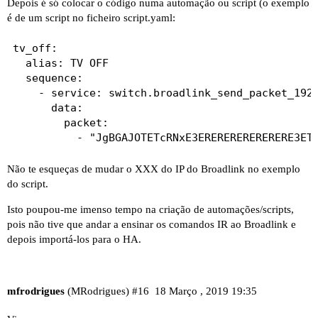
Depois é só colocar o código numa automação ou script (o exemplo
é de um script no ficheiro script.yaml:
tv_off:

  alias: TV OFF

  sequence:

    - service: switch.broadlink_send_packet_192_
      data:

        packet:

Não te esqueças de mudar o XXX do IP do Broadlink no exemplo
do script.
Isto poupou-me imenso tempo na criação de automações/scripts,
pois não tive que andar a ensinar os comandos IR ao Broadlink e
depois importá-los para o HA.
mfrodrigues
(MRodrigues)
#16
18 Março , 2019 19:35