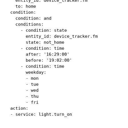
    entity_id: device_tracker.fm

    to: home

  condition:

    condition: and

    conditions:

      - condition: state

        entity_id: device_tracker.fm

        state: not_home

      - condition: time

        after: '16:29:00'

        before: '19:02:00'

      - condition: time

        weekday:

        - mon

        - tue

        - wed

        - thu

        - fri

  action:

  - service: light.turn_on
