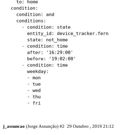
    to: home

  condition:

    condition: and

    conditions:

      - condition: state

        entity_id: device_tracker.fern

        state: not_home

      - condition: time

        after: '16:29:00'

        before: '19:02:00'

      - condition: time

        weekday:

        - mon

        - tue

        - wed

        - thu

        - fri

  action:

  - service: light.turn_on

    entity_id: light.luz_escritorio_6
j_assuncao
(Jorge Assunção)
#2
29 Outubro , 2019 21:12