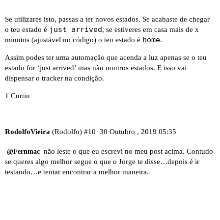
Se utilizares isto, passas a ter novos estados. Se acabaste de chegar
just arrived
o teu estado é
, se estiveres em casa mais de x
home
minutos (ajustável no código) o teu estado é
.
Assim podes ter uma automação que acenda a luz apenas se o teu
estado for ‘just arrived’ mas não noutros estados. E isso vai
dispensar o tracker na condição.
1 Curtiu
RodolfoVieira
(Rodolfo)
#10
30 Outubro , 2019 05:35
não leste o que eu escrevi no meu post acima. Contudo
@Fernmac
se queres algo melhor segue o que o Jorge te disse…depois é ir
testando…e tentar encontrar a melhor maneira.