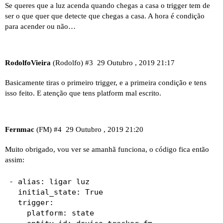
Se queres que a luz acenda quando chegas a casa o trigger tem de
ser o que quer que detecte que chegas a casa. A hora é condição
para acender ou não…
RodolfoVieira
(Rodolfo)
#3
29 Outubro , 2019 21:17
Basicamente tiras o primeiro trigger, e a primeira condição e tens
isso feito. E atenção que tens platform mal escrito.
Fernmac
(FM)
#4
29 Outubro , 2019 21:20
Muito obrigado, vou ver se amanhã funciona, o código fica então
assim:
- alias: ligar luz

  initial_state: True

  trigger:

    platform: state
