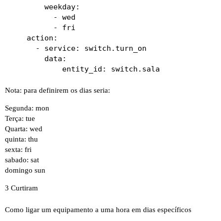
        weekday:

          - wed

          - fri

    action:

      - service: switch.turn_on

        data:

Nota: para definirem os dias seria:
Segunda: mon
Terça: tue
Quarta: wed
quinta: thu
sexta: fri
sabado: sat
domingo sun
3 Curtiram
Como ligar um equipamento a uma hora em dias específicos